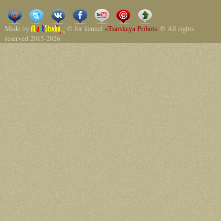
Made by
© for kennel
«Tsarskaya Prihot»
© All rights
reserved 2015-2026