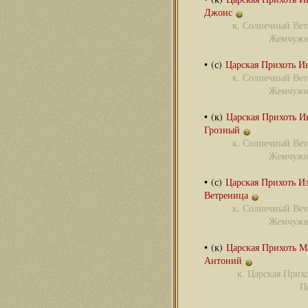
Джонс
к.
Солнечный Вет
Жемчужн
• (с)
Царская Прихоть И
к.
Солнечный Вет
Жемчужн
• (к)
Царская Прихоть И
Грозный
к.
Солнечный Вет
Жемчужн
• (с)
Царская Прихоть И
Ветреница
к.
Солнечный Вет
Жемчужн
• (к)
Царская Прихоть М
Антоний
к.
Царская Прихо
П