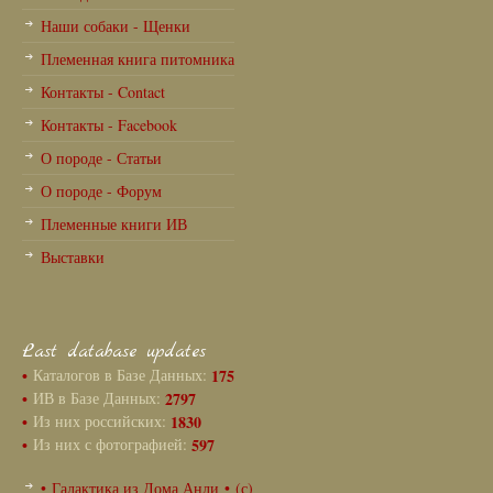
Наши собаки - Щенки
Племенная книга питомника
Контакты - Contact
Контакты - Facebook
О породе - Статьи
О породе - Форум
Племенные книги ИВ
Выставки
Last database updates
•
Каталогов в Базе Данных:
175
•
ИВ в Базе Данных:
2797
•
Из них российских:
1830
•
Из них с фотографией:
597
• Галактика из Дома Анли • (с)