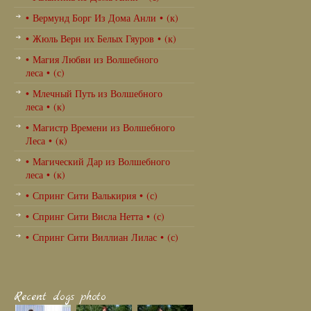
• Вермунд Борг Из Дома Анли • (к)
• Жюль Верн их Белых Гяуров • (к)
• Магия Любви из Волшебного
леса • (с)
• Млечный Путь из Волшебного
леса • (к)
• Магистр Времени из Волшебного
Леса • (к)
• Магический Дар из Волшебного
леса • (к)
• Спринг Сити Валькирия • (с)
• Спринг Сити Висла Нетта • (с)
• Спринг Сити Виллиан Лилас • (с)
Recent dogs photo