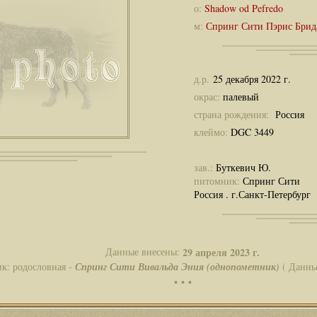
о:
Shadow od Pefredo
м:
Спринг Сити Пэрис Брид
д.р.
25 декабря 2022 г.
окрас:
палевый
страна рождения:
Россия
клеймо:
DGC 3449
зав.:
Буткевич Ю.
питомник:
Спринг Сити
Россия . г.Санкт-Петербург
Данные внесены:
29 апреля 2023 г.
к: родословная -
Спринг Сити Вивальда Эния (однопометник)
( Данны
• • •