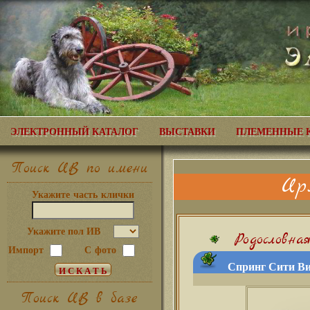
ЭЛЕКТРОННЫЙ КАТАЛОГ
ВЫСТАВКИ
ПЛЕМЕННЫЕ 
Поиск ИВ по имени
Ир
Укажите часть клички
Укажите пол ИВ
Родословна
Импорт
С фото
Спринг Сити Ви
Поиск ИВ в базе