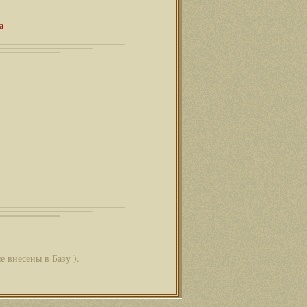
а
е внесены в Базу ).