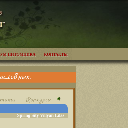
УМ ПИТОМНИКА
КОНТАКТЫ
словных.
•
ьтаты
Конкурсы
Spring Sity Villyan Lilas