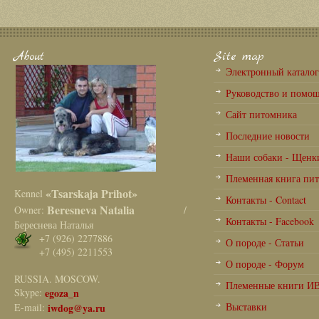
About
Site map
Электронный катало
Руководство и помо
Сайт питомника
Последние новости
Наши собаки - Щенк
Племенная книга пи
«Tsarskaja Prihot»
Kennel
Контакты - Contact
Beresneva Natalia
Owner:
/
Контакты - Facebook
Береснева Наталья
+7 (926) 2277886
О породе - Статьи
+7 (495) 2211553
О породе - Форум
RUSSIA. MOSCOW.
Племенные книги И
Skype:
egoza_n
Выставки
E-mail:
iwdog@ya.ru