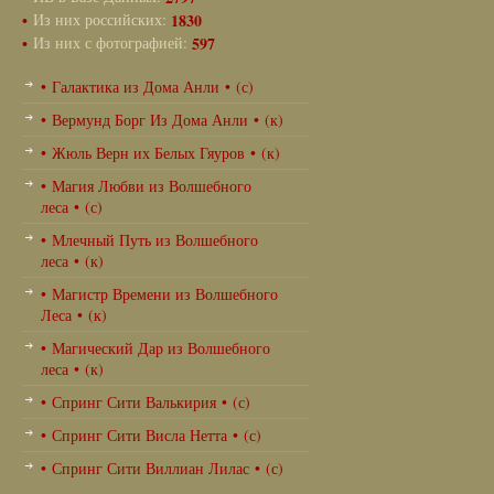
•
Из них российских:
1830
•
Из них с фотографией:
597
• Галактика из Дома Анли • (с)
• Вермунд Борг Из Дома Анли • (к)
• Жюль Верн их Белых Гяуров • (к)
• Магия Любви из Волшебного
леса • (с)
• Млечный Путь из Волшебного
леса • (к)
• Магистр Времени из Волшебного
Леса • (к)
• Магический Дар из Волшебного
леса • (к)
• Спринг Сити Валькирия • (с)
• Спринг Сити Висла Нетта • (с)
• Спринг Сити Виллиан Лилас • (с)