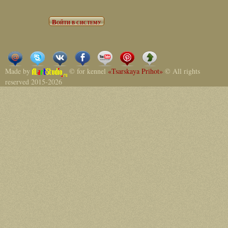
Made by
© for kennel
«Tsarskaya Prihot»
© All rights
reserved 2015-2026