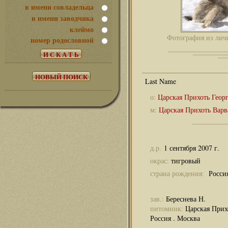
в имени совладельца
в имени заводчика
клеймо
Фотография из лич
номер родословной
о:
Царская Прихоть Геор
м:
Царская Прихоть Варв
д.р.
1 сентября 2007 г.
окрас:
тигровый
страна рождения:
Росси
зав.:
Береснева Н.
питомник:
Царская Прих
Россия . Москва