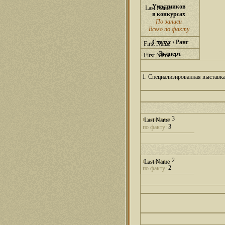
Участников
в конкурсах
По записи
Всего по факту
Статус / Ранг
Эксперт
1. Специализированная выставк
3
в каталоге:
3
по факту:
2
в каталоге:
2
по факту: