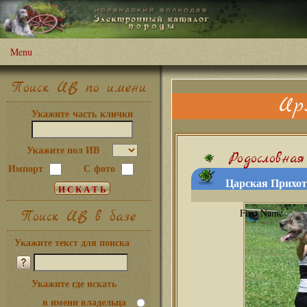
Menu
Поиск ИВ по имени
Ир
Укажите часть клички
Укажите пол ИВ
Родословная
Импорт
С фото
Царская Прихоть
Поиск ИВ в базе
Укажите текст для поиска
Укажите где искать
в имени владельца