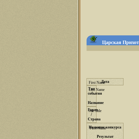
Царская Прихоть
Дата
Тип
события
Название
Город
/
Страна
Название конкурса
Результат