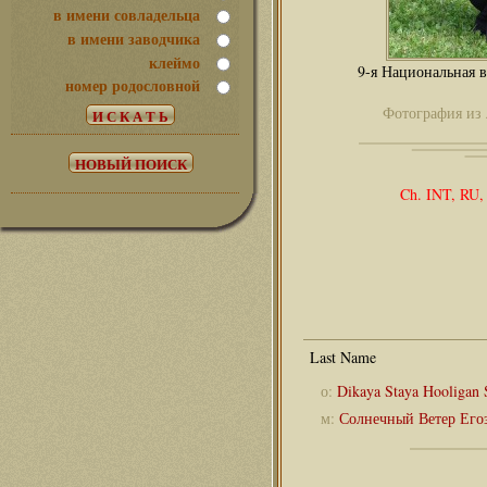
в имени совладельца
в имени заводчика
клеймо
9-я Национальная в
номер родословной
Фотография из 
Ch. INT, RU,
о:
Dikaya Staya Hooligan 
м:
Солнечный Ветер Егоз