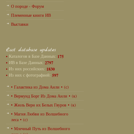
О породе - Форум
Племенные книги ИВ
Выставки
Last database updates
•
Каталогов в Базе Данных:
175
•
ИВ в Базе Данных:
2797
•
Из них российских:
1830
•
Из них с фотографией:
597
• Галактика из Дома Анли • (с)
• Вермунд Борг Из Дома Анли • (к)
• Жюль Верн их Белых Гяуров • (к)
• Магия Любви из Волшебного
леса • (с)
• Млечный Путь из Волшебного