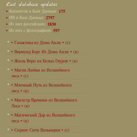
Last database updates
•
Каталогов в Базе Данных:
175
•
ИВ в Базе Данных:
2797
•
Из них российских:
1830
•
Из них с фотографией:
597
• Галактика из Дома Анли • (с)
• Вермунд Борг Из Дома Анли • (к)
• Жюль Верн их Белых Гяуров • (к)
• Магия Любви из Волшебного
леса • (с)
• Млечный Путь из Волшебного
леса • (к)
• Магистр Времени из Волшебного
Леса • (к)
• Магический Дар из Волшебного
леса • (к)
• Спринг Сити Валькирия • (с)