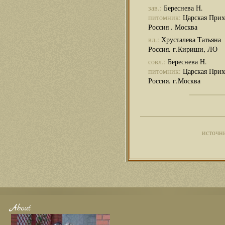
зав.:
Береснева Н.
питомник:
Царская Прих
Россия . Москва
вл.:
Хрусталева Татьяна
Россия. г.Кириши, ЛО
совл.:
Береснева Н.
питомник:
Царская Прих
Россия. г.Москва
источн
About