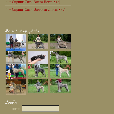
• Спринг Сити Висла Нетта • (с)
• Спринг Сити Виллиан Лилас • (с)
Recent dogs photo
LogIn
ЛОГИН: