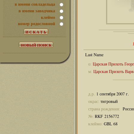
в имени совладельца
в имени заводчика
клеймо
номер родословной
о:
Царская Прихоть Геор
м:
Царская Прихоть Варв
д.р.
1 сентября 2007 г.
окрас:
тигровый
страна рождения:
Росси
№:
RKF 2156772
клеймо:
GBL 68