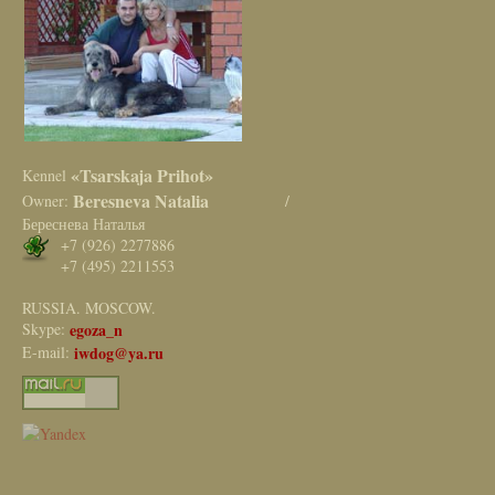
«Tsarskaja Prihot»
Kennel
Beresneva Natalia
Owner:
/
Береснева Наталья
+7 (926) 2277886
+7 (495) 2211553
RUSSIA. MOSCOW.
Skype:
egoza_n
E-mail:
iwdog@ya.ru