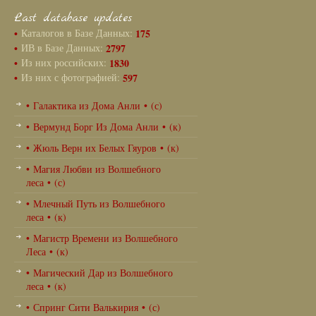
Last database updates
•
Каталогов в Базе Данных:
175
•
ИВ в Базе Данных:
2797
•
Из них российских:
1830
•
Из них с фотографией:
597
• Галактика из Дома Анли • (с)
• Вермунд Борг Из Дома Анли • (к)
• Жюль Верн их Белых Гяуров • (к)
• Магия Любви из Волшебного
леса • (с)
• Млечный Путь из Волшебного
леса • (к)
• Магистр Времени из Волшебного
Леса • (к)
• Магический Дар из Волшебного
леса • (к)
• Спринг Сити Валькирия • (с)