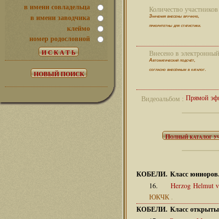
в имени совладельца
Количество участников 
в имени заводчика
Значения внесены вручную,
клеймо
приоритетны для статистики.
номер родословной
Внесено в электронный 
Автоматический подсчёт,
согласно внесённым в каталог.
Прямой эф
Видеоальбом :
КОБЕЛИ. Класс юниоров
16.
Herzog Helmut 
ЮКЧК
.
КОБЕЛИ. Класс открыты