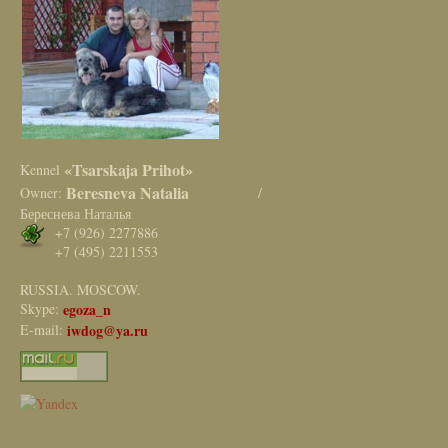
«Tsarskaja Prihot»
Kennel
Beresneva Natalia
Owner:
/
Береснева Наталья
+7 (926) 2277886
+7 (495) 2211553
RUSSIA. MOSCOW.
Skype:
egoza_n
E-mail:
iwdog@ya.ru