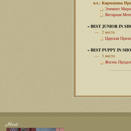
вл.: Кирюшина Ир
Элемент Мироз
Янтарная Мечт
«
BEST JUNIOR IN 
— 2 место
Царская Прихо
«
BEST PUPPY IN S
— 3 место
Жизнь Продолж
About