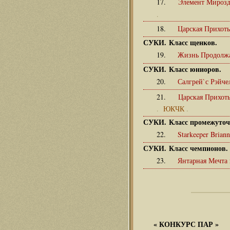
17.
Элемент Мирозд
.
18.
Царская Прихот
СУКИ. Класс щенков.
19.
Жизнь Продолжа
СУКИ. Класс юниоров.
20.
Салгрей`с Рэйч
21.
Царская Прихот
.
ЮКЧК
.
СУКИ. Класс промежуто
22.
Starkeeper Brian
СУКИ. Класс чемпионов.
23.
Янтарная Мечта
«
КОНКУРС ПАР
»