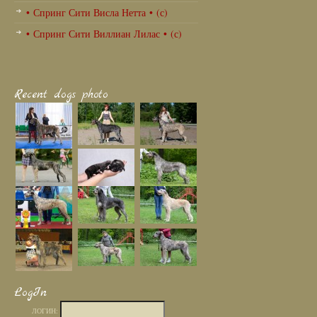
• Спринг Сити Висла Нетта • (с)
• Спринг Сити Виллиан Лилас • (с)
Recent dogs photo
LogIn
ЛОГИН: