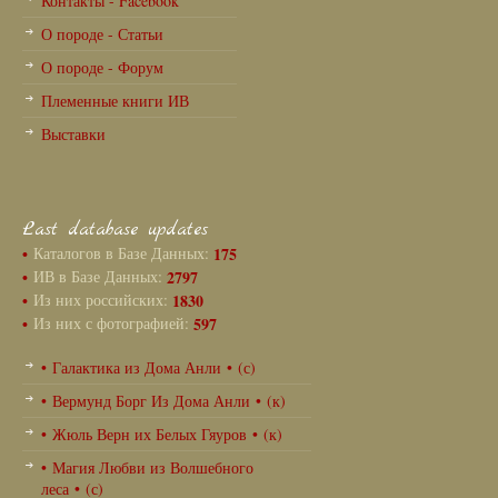
Контакты - Facebook
О породе - Статьи
О породе - Форум
Племенные книги ИВ
Выставки
Last database updates
•
Каталогов в Базе Данных:
175
•
ИВ в Базе Данных:
2797
•
Из них российских:
1830
•
Из них с фотографией:
597
• Галактика из Дома Анли • (с)
• Вермунд Борг Из Дома Анли • (к)
• Жюль Верн их Белых Гяуров • (к)
• Магия Любви из Волшебного
леса • (с)