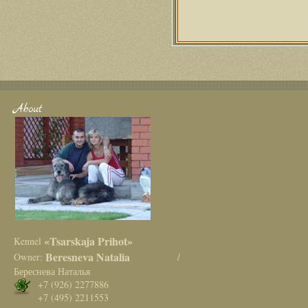
About
«Tsarskaja Prihot»
Kennel
Beresneva Natalia
Owner:
/
Береснева Наталья
+7 (926) 2277886
+7 (495) 2211553