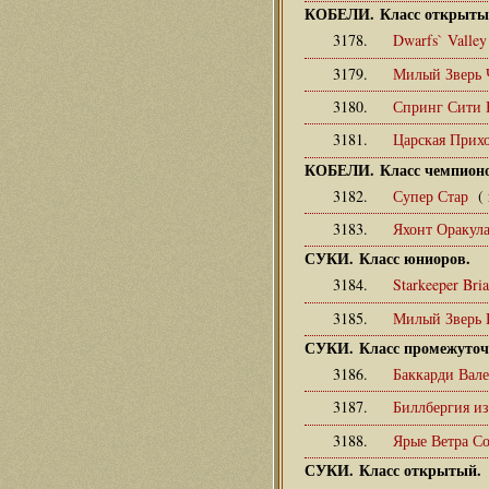
КОБЕЛИ. Класс открыты
3178.
Dwarfs` Valle
3179.
Милый Зверь 
3180.
Спринг Сити 
3181.
Царская Прих
КОБЕЛИ. Класс чемпионо
3182.
Супер Стар
( 
3183.
Яхонт Оракул
СУКИ. Класс юниоров.
3184.
Starkeeper Bri
3185.
Милый Зверь
СУКИ. Класс промежуто
3186.
Баккарди Вал
3187.
Биллбергия и
3188.
Ярые Ветра С
СУКИ. Класс открытый.