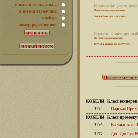
в имени совладельца
Количество участников 
в имени заводчика
Значения внесены вручную,
клеймо
приоритетны для статистики.
номер родословной
Внесено в электронный 
Автоматический подсчёт,
согласно внесённым в каталог.
КОБЕЛИ. Класс юниоров
3175.
Царская Прих
КОБЕЛИ. Класс промежу
3176.
Багульник из
3177.
Дон Дю Руа 