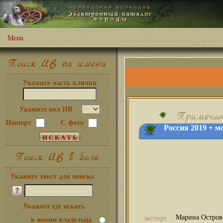
Menu
Поиск ИВ по имени
Укажите часть клички
Укажите пол ИВ
Примечан
Импорт
С фото
Россия 2019 + 
Поиск ИВ в базе
Укажите текст для поиска
Укажите где искать
Марина Островс
эксперт :
в имени владельца