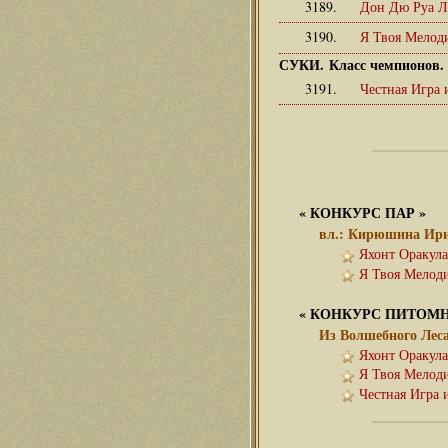
3189.
Дон Дю Руа 
3190.
Я Твоя Мелод
СУКИ. Класс чемпионов.
3191.
Честная Игра
«
КОНКУРС ПАР
»
вл.: Кирюшина Ир
Яхонт Оракула
Я Твоя Мелоди
«
КОНКУРС ПИТОМ
Из Волшебного Лес
Яхонт Оракула
Я Твоя Мелоди
Честная Игра 