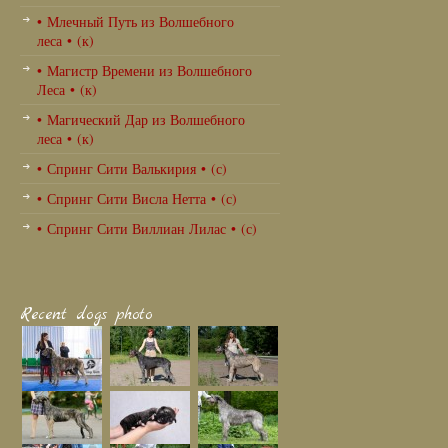
• Млечный Путь из Волшебного
леса • (к)
• Магистр Времени из Волшебного
Леса • (к)
• Магический Дар из Волшебного
леса • (к)
• Спринг Сити Валькирия • (с)
• Спринг Сити Висла Нетта • (с)
• Спринг Сити Виллиан Лилас • (с)
Recent dogs photo