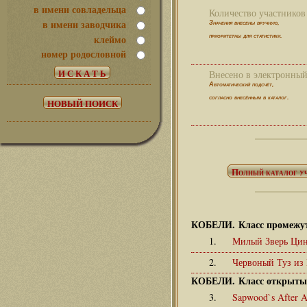
в имени совладельца
Количество участников 
в имени заводчика
Значения внесены вручную,
клеймо
приоритетны для статистики.
номер родословной
Внесено в электронный 
Автоматический подсчёт,
согласно внесённым в каталог.
КОБЕЛИ. Класс промежу
1.
Милый Зверь Ци
2.
Червоный Туз из
КОБЕЛИ. Класс открыты
3.
Sapwood`s After 