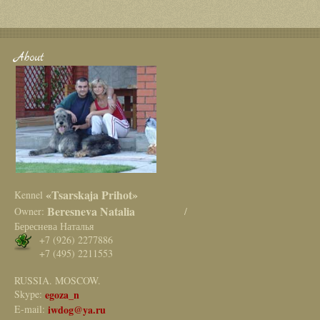
About
«Tsarskaja Prihot»
Kennel
Beresneva Natalia
Owner:
/
Береснева Наталья
+7 (926) 2277886
+7 (495) 2211553
RUSSIA. MOSCOW.
Skype:
egoza_n
E-mail:
iwdog@ya.ru