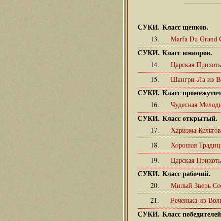
СУКИ. Класс щенков.
13.
Marfa Du Grand 
СУКИ. Класс юниоров.
14.
Царская Прихот
15.
Шангри-Ла из В
СУКИ. Класс промежуто
16.
Чудесная Мелод
СУКИ. Класс открытый.
17.
Харизма Кельто
18.
Хорошая Традиц
19.
Царская Прихот
СУКИ. Класс рабочий.
20.
Милый Зверь Се
21.
Реченька из Во
СУКИ. Класс победителей