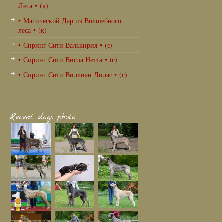
Леса • (к)
• Магический Дар из Волшебного
леса • (к)
• Спринг Сити Валькирия • (с)
• Спринг Сити Висла Нетта • (с)
• Спринг Сити Виллиан Лилас • (с)
Recent dogs photo