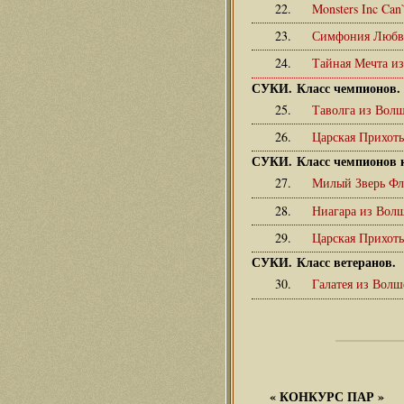
22.
Monsters Inc Can
23.
Симфония Любв
24.
Тайная Мечта и
СУКИ. Класс чемпионов.
25.
Таволга из Вол
26.
Царская Прихот
СУКИ. Класс чемпионов 
27.
Милый Зверь Фл
28.
Ниагара из Вол
29.
Царская Прихот
СУКИ. Класс ветеранов.
30.
Галатея из Вол
«
КОНКУРС ПАР
»