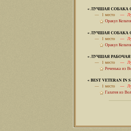
«
ЛУЧШАЯ СОБАКА 
— 1 место
— Лучш
Оракул Кельто
«
ЛУЧШАЯ СОБАКА 
— 1 место
— Лучш
Оракул Кельто
«
ЛУЧШАЯ РАБОЧАЯ
— 1 место
— Луч
Реченька из В
«
BEST VETERAN IN
— 1 место
— Лучш
Галатея из Во