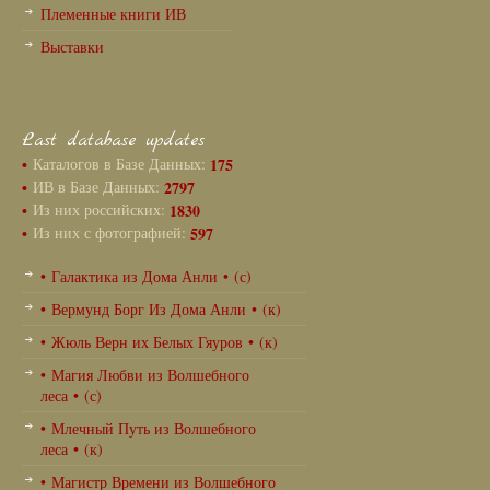
Племенные книги ИВ
Выставки
Last database updates
•
Каталогов в Базе Данных:
175
•
ИВ в Базе Данных:
2797
•
Из них российских:
1830
•
Из них с фотографией:
597
• Галактика из Дома Анли • (с)
• Вермунд Борг Из Дома Анли • (к)
• Жюль Верн их Белых Гяуров • (к)
• Магия Любви из Волшебного
леса • (с)
• Млечный Путь из Волшебного
леса • (к)
• Магистр Времени из Волшебного