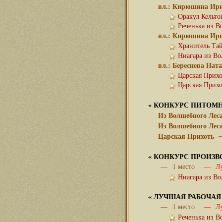
вл.: Кирюшина Ир
Оракул Кельто
Реченька из В
вл.: Кирюшина Ир
Хранитель Тай
Ниагара из Во
вл.: Береснева Нат
Царская Прихо
Царская Прихо
«
КОНКУРС ПИТОМ
Из Волшебного Леса
Из Волшебного Леса
Царская Прихоть
—
«
КОНКУРС ПРОИЗВ
— 1 место
— Луч
Ниагара из Во
«
ЛУЧШАЯ РАБОЧАЯ
— 1 место
— Луч
Реченька из В