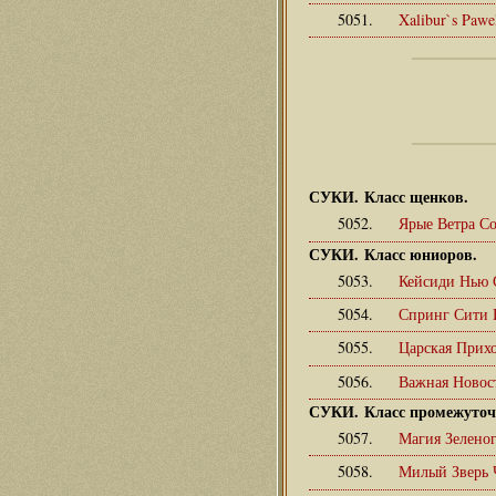
5051.
Xalibur`s Paw
СУКИ. Класс щенков.
5052.
Ярые Ветра С
СУКИ. Класс юниоров.
5053.
Кейсиди Нью
5054.
Спринг Сити 
5055.
Царская Прих
5056.
Важная Новос
СУКИ. Класс промежуто
5057.
Магия Зелено
5058.
Милый Зверь 