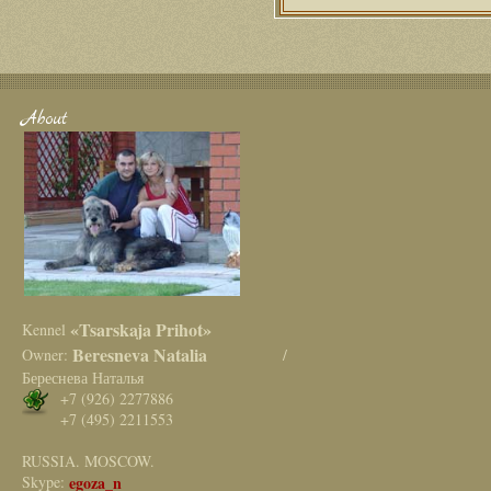
About
«Tsarskaja Prihot»
Kennel
Beresneva Natalia
Owner:
/
Береснева Наталья
+7 (926) 2277886
+7 (495) 2211553
RUSSIA. MOSCOW.
Skype:
egoza_n