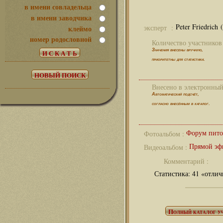
в имени совладельца
в имени заводчика
Peter Friedrich 
клеймо
эксперт :
номер родословной
Количество участников 
Значения внесены вручную,
приоритетны для статистики.
Внесено в электронный 
Автоматический подсчёт,
согласно внесённым в каталог.
Форум пито
Фотоальбом :
Прямой эф
Видеоальбом :
Комментарий :
Статистика: 41 «отлич