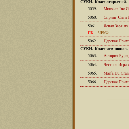
СУКИ. Класс открытый.
5059.
Monsters Inc 
5060.
Спринг Сити
5061.
Ясная Заря и
ПК
.
ЧРКФ
.
5062.
Царская Прих
СУКИ. Класс чемпионов.
5063.
Астория Бурж
5064.
Честная Игра
5065.
Marfa Du Gran
5066.
Царская Прих