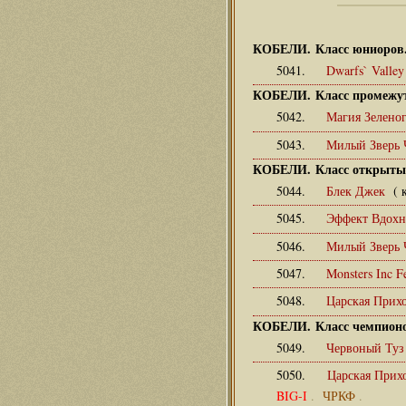
КОБЕЛИ. Класс юниоров
5041.
Dwarfs` Valle
КОБЕЛИ. Класс промежу
5042.
Магия Зелено
5043.
Милый Зверь 
КОБЕЛИ. Класс открыты
5044.
Блек Джек
( 
5045.
Эффект Вдохн
5046.
Милый Зверь
5047.
Monsters Inc F
5048.
Царская Прих
КОБЕЛИ. Класс чемпионо
5049.
Червоный Туз
5050.
Царская Прих
BIG-I
.
ЧРКФ
.