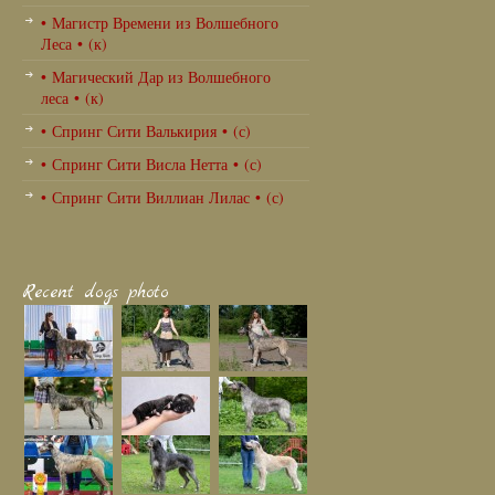
• Магистр Времени из Волшебного
Леса • (к)
• Магический Дар из Волшебного
леса • (к)
• Спринг Сити Валькирия • (с)
• Спринг Сити Висла Нетта • (с)
• Спринг Сити Виллиан Лилас • (с)
Recent dogs photo