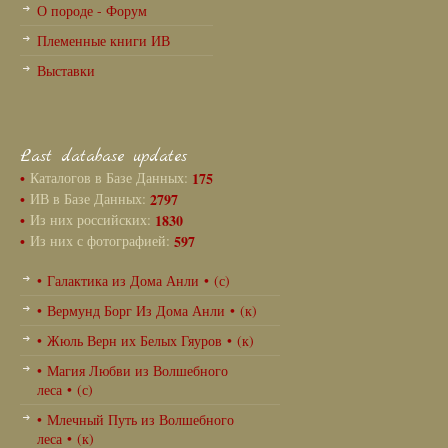
О породе - Форум
Племенные книги ИВ
Выставки
Last database updates
•
Каталогов в Базе Данных:
175
•
ИВ в Базе Данных:
2797
•
Из них российских:
1830
•
Из них с фотографией:
597
• Галактика из Дома Анли • (с)
• Вермунд Борг Из Дома Анли • (к)
• Жюль Верн их Белых Гяуров • (к)
• Магия Любви из Волшебного
леса • (с)
• Млечный Путь из Волшебного
леса • (к)