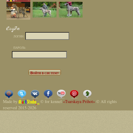
LogIn
ЛОГИН:
ПАРОЛЬ:
Made by
© for kennel
«Tsarskaya Prihot»
© All rights
reserved 2015-2026