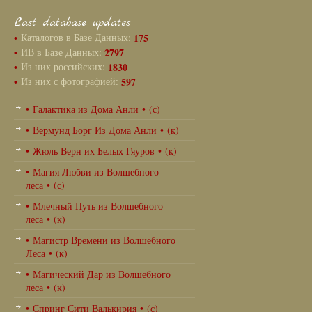
Last database updates
•
Каталогов в Базе Данных:
175
•
ИВ в Базе Данных:
2797
•
Из них российских:
1830
•
Из них с фотографией:
597
• Галактика из Дома Анли • (с)
• Вермунд Борг Из Дома Анли • (к)
• Жюль Верн их Белых Гяуров • (к)
• Магия Любви из Волшебного
леса • (с)
• Млечный Путь из Волшебного
леса • (к)
• Магистр Времени из Волшебного
Леса • (к)
• Магический Дар из Волшебного
леса • (к)
• Спринг Сити Валькирия • (с)