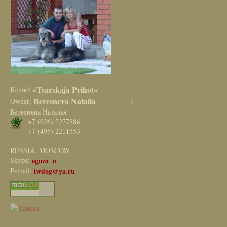
«Tsarskaja Prihot»
Kennel
Beresneva Natalia
Owner:
/
Береснева Наталья
+7 (926) 2277886
+7 (495) 2211553
RUSSIA. MOSCOW.
Skype:
egoza_n
E-mail:
iwdog@ya.ru