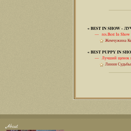
«
BEST IN SHOW - 
— res.Best In Show
Жемчужина Кел
«
BEST PUPPY IN S
— Лучший щенок вы
Линия Судьбы 
About