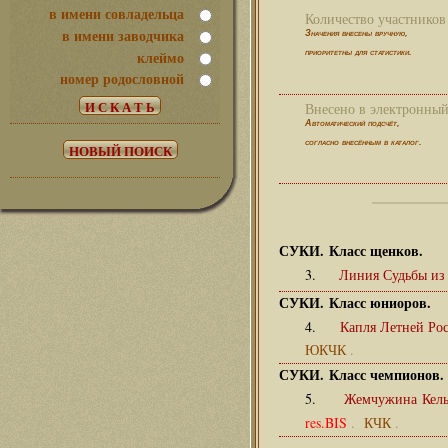
в имени совладельца
Количество участников 
в имени заводчика
Значения внесены вручную,
клеймо
приоритетны для статистики.
номер родословной
Внесено в электронный 
Автоматический подсчёт,
согласно внесённым в каталог.
СУКИ. Класс щенков.
3.
Линия Судьбы из
СУКИ. Класс юниоров.
4.
Капля Летней Ро
ЮКЧК
.
СУКИ. Класс чемпионов.
5.
Жемчужина Кель
res.BIS
.
КЧК
.