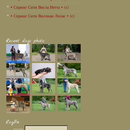
• Спринг Сити Висла Нетта • (с)
• Спринг Сити Виллиан Лилас • (с)
Recent dogs photo
LogIn
ЛОГИН: