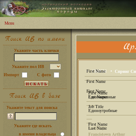
Menu
Поиск ИВ по имени
Ир
Укажите часть клички
Укажите пол ИВ
• СИБСЫ •
Спринг С
Импорт
С фото
Поиск ИВ в базе
Единокровные
Укажите текст для поиска
Единоутробные
Укажите где искать
по ОТЦУ
в имени владельца
Francistown Arthur