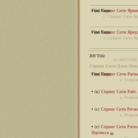
• (к)
Спринг Сити Ярв
с.
Спринг Сити К
• (к)
Спринг Сити Ярву
с.
Спринг Сити К
по МАТЕРИ
Спринг Сити Дэми Мак
• (к)
Спринг Сити Рагн
к.
Francis
• (к)
Спринг Сити Райс
к.
Francis
• (с)
Спринг Сити Рега
к.
Francis
• (с)
Спринг Сити Рэгнэ
Иделисса