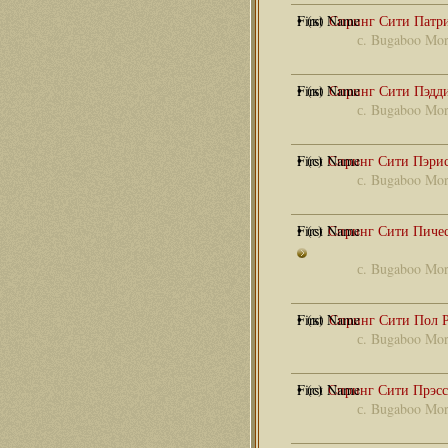
• (к)
Спринг Сити Патр
с.
Bugaboo Mor
• (к)
Спринг Сити Пэд
с.
Bugaboo Mor
• (с)
Спринг Сити Пэри
с.
Bugaboo Mor
• (с)
Спринг Сити Пиче
с.
Bugaboo Mor
• (к)
Спринг Сити Пол 
с.
Bugaboo Mor
• (с)
Спринг Сити Прэс
с.
Bugaboo Mor