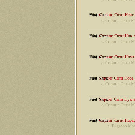
• (к)
Спринг Сити Нейс
с.
Спринг Сити М
• (к)
Спринг Сити Ник 
с.
Спринг Сити М
• (к)
Спринг Сити Ниу
с.
Спринг Сити М
• (с)
Спринг Сити Нора
с.
Спринг Сити М
• (с)
Спринг Сити Нуал
с.
Спринг Сити М
• (к)
Спринг Сити Парк
с.
Bugaboo Mor