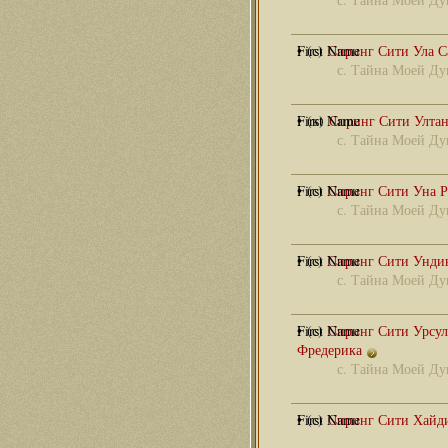
• (с)
Спринг Сити Ула 
с.
Тайна Моей Ду
• (к)
Спринг Сити Улта
с.
Тайна Моей Ду
• (с)
Спринг Сити Уна 
с.
Тайна Моей Ду
• (с)
Спринг Сити Унди
с.
Тайна Моей Ду
• (с)
Спринг Сити Урсул
Фредерика
с.
Тайна Моей Ду
• (с)
Спринг Сити Хайд