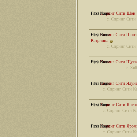
• (к)
Спринг Сити Шон
с.
Спринг Сити
• (с)
Спринг Сити Шонт
Катриона
с.
Спринг Сити
• (с)
Спринг Сити Щук
с.
Xal
• (с)
Спринг Сити Ялун
с.
Спринг Сити К
• (к)
Спринг Сити Янс
с.
Спринг Сити К
• (к)
Спринг Сити Яро
с.
Спринг Сити К