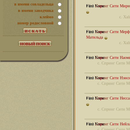
в имени совладельца
• (с)
Спринг Сити Мир
в имени заводчика
клеймо
с.
Xal
номер родословной
• (с)
Спринг Сити Мерф
Матильда
с.
Xal
• (с)
Спринг Сити Наом
с.
Спринг Сити М
• (с)
Спринг Сити Нэнс
с.
Спринг Сити М
• (с)
Спринг Сити Несс
с.
Спринг Сити М
• (с)
Спринг Сити Нейл
с.
Спринг Сити М