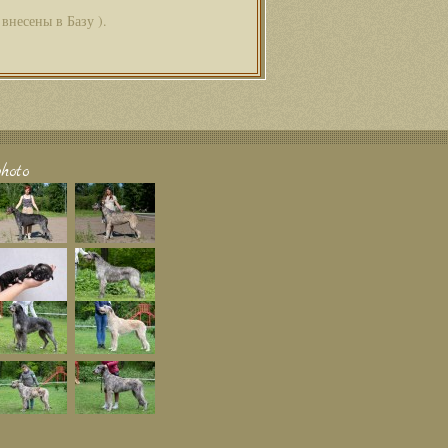
внесены в Базу ).
hoto