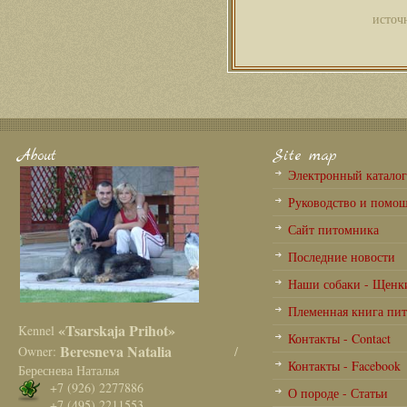
источ
About
Site map
Электронный катало
Руководство и помо
Сайт питомника
Последние новости
Наши собаки - Щенк
Племенная книга пи
«Tsarskaja Prihot»
Kennel
Контакты - Contact
Beresneva Natalia
Owner:
/
Контакты - Facebook
Береснева Наталья
+7 (926) 2277886
О породе - Статьи
+7 (495) 2211553