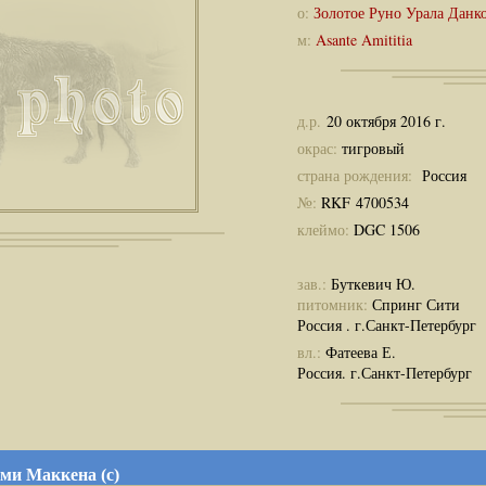
о:
Золотое Руно Урала Данк
м:
Asante Amititia
д.р.
20 октября 2016 г.
окрас:
тигровый
страна рождения:
Россия
№:
RKF 4700534
клеймо:
DGC 1506
зав.:
Буткевич Ю.
питомник:
Спринг Сити
Россия . г.Санкт-Петербург
вл.:
Фатеева Е.
Россия. г.Санкт-Петербург
ми Маккена (с)