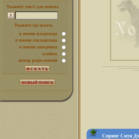
Укажите текст для поиска
Укажите где искать
в имени владельца
в имени совладельца
в имени заводчика
клеймо
номер родословной
Спринг Сити Дэ