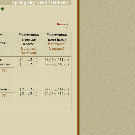
Spring Sity Demi Makkena
Наверх
сс
Участников
Участников
в том же
всего (к./с.)
тат
классе
В каталоге
По записи
С оценкой
По факту
с
( 1
/ 2
)
18 ( 7
/ 11
)
к.
с.
к.
с.
точный
( 1
/ 2
)
17 ( 7
/ 10
)
к.
с.
к.
с.
.
СС
.
крытый
( 2
/ 2
)
22 ( 8
/ 14
)
к.
с.
к.
с.
( 2
/ 2
)
22 ( 8
/ 14
)
к.
с.
к.
с.
.
СС
.