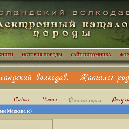
КНИГИ
ИСТОРИЯ ПОРОДЫ
САЙТ ПИТОМНИКА
ФОР
ландский волкодав. Каталог родо
я
•
Сибсы
•
Дети
•
•
Резул
Фотогалерея
ми Маккена (с)