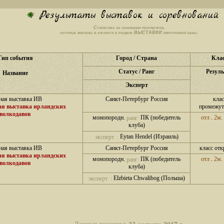
Результаты выставок и соревнований
Статистика на основании результатов,
которые внесены в каталоги в разделе
ВЫСТАВКИ
электронной базы.
Тип события
Город / Страна
Кла
Статус / Ранг
Резуль
Название
Эксперт
ная выставка ИВ
Санкт-Петербург Россия
клас
я выставка ирландских
промежу
волкодавов
монопородн.
ПК (победитель
отл
.
2м.
ранг:
клуба)
Eytan Hendel (Израиль)
эксперт :
ная выставка ИВ
Санкт-Петербург Россия
класс от
я выставка ирландских
монопородн.
ПК (победитель
отл
.
2м.
ранг:
волкодавов
клуба)
Elzbieta Chwalibog (Польша)
эксперт :
Данные внесены: