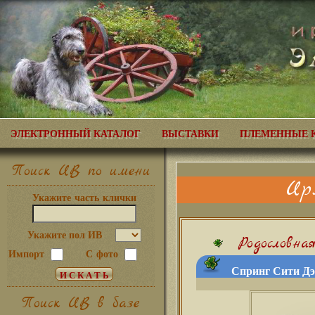
ЭЛЕКТРОННЫЙ КАТАЛОГ
ВЫСТАВКИ
ПЛЕМЕННЫЕ 
Поиск ИВ по имени
Ир
Укажите часть клички
Укажите пол ИВ
Родословна
Импорт
С фото
Спринг Сити Дэ
Поиск ИВ в базе