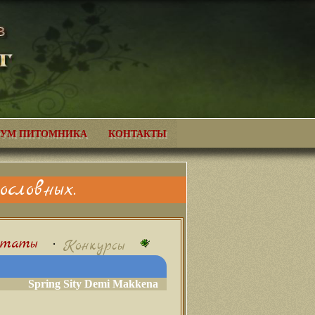
УМ ПИТОМНИКА
КОНТАКТЫ
словных.
ьтаты
•
Конкурсы
Spring Sity Demi Makkena