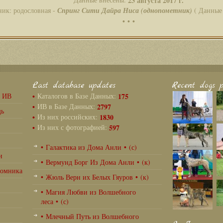
23 августа 2017 г.
ник: родословная -
Спринг Сити Дайра Ниса (однопометник)
( Данные 
• • •
Last database updates
Recent dogs p
г ИВ
•
Каталогов в Базе Данных:
175
•
ИВ в Базе Данных:
2797
щь
•
Из них российских:
1830
•
Из них с фотографией:
597
• Галактика из Дома Анли • (с)
и
• Вермунд Борг Из Дома Анли • (к)
томника
• Жюль Верн их Белых Гяуров • (к)
• Магия Любви из Волшебного
леса • (с)
• Млечный Путь из Волшебного