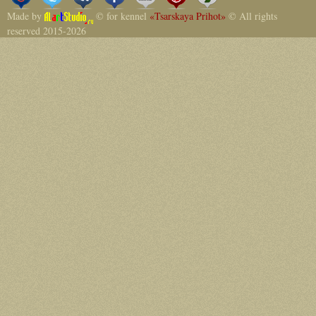
Made by
© for kennel
«Tsarskaya Prihot»
© All rights
reserved 2015-2026