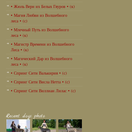
• Жюль Верн их Белых Гяуров • (к)
• Магия Любви из Волшебного
леса • (с)
• Млечный Путь из Волшебного
леса • (к)
• Магистр Времени из Волшебного
Леса • (к)
• Магический Дар из Волшебного
леса • (к)
• Спринг Сити Валькирия • (с)
• Спринг Сити Висла Нетта • (с)
• Спринг Сити Виллиан Лилас • (с)
Recent dogs photo