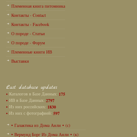
Племенная книга питомника
Контакты - Contact
Контакты - Facebook
О породе - Статьи
О породе - Форум
Племенные книги ИВ
Выставки
Last database updates
•
Каталогов в Базе Данных:
175
•
ИВ в Базе Данных:
2797
•
Из них российских:
1830
•
Из них с фотографией:
597
• Галактика из Дома Анли • (с)
• Вермунд Борг Из Дома Анли • (к)