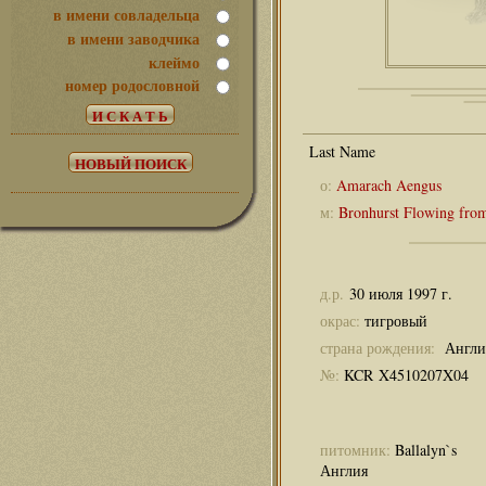
в имени совладельца
в имени заводчика
клеймо
номер родословной
о:
Amarach Aengus
м:
Bronhurst Flowing from
д.р.
30 июля 1997 г.
окрас:
тигровый
страна рождения:
Англи
№:
KCR X4510207X04
питомник:
Ballalyn`s
Англия