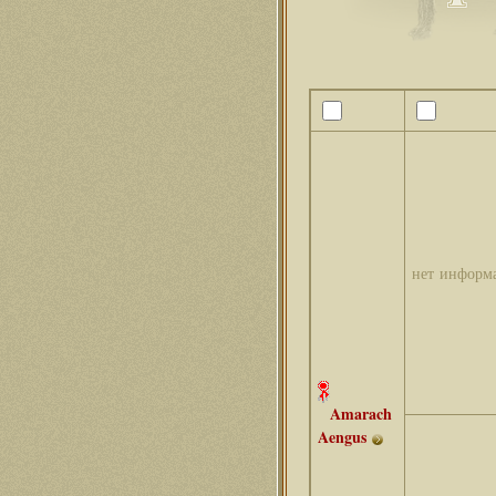
нет информ
Amarach
Aengus