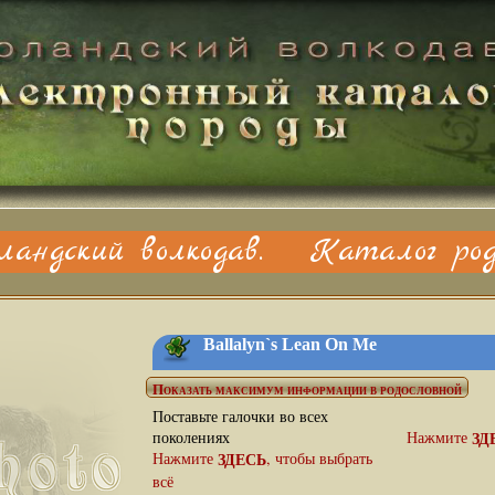
ландский волкодав. Каталог род
Ballalyn`s Lean On Me
Поставьте галочки во всех
поколениях
Нажмите
ЗД
Нажмите
ЗДЕСЬ
, чтобы выбрать
всё