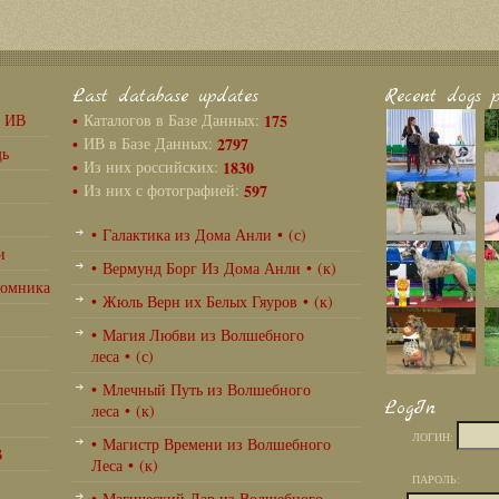
Last database updates
Recent dogs p
г ИВ
•
Каталогов в Базе Данных:
175
•
ИВ в Базе Данных:
2797
щь
•
Из них российских:
1830
•
Из них с фотографией:
597
• Галактика из Дома Анли • (с)
и
• Вермунд Борг Из Дома Анли • (к)
томника
• Жюль Верн их Белых Гяуров • (к)
• Магия Любви из Волшебного
леса • (с)
• Млечный Путь из Волшебного
LogIn
леса • (к)
ЛОГИН:
• Магистр Времени из Волшебного
В
Леса • (к)
ПАРОЛЬ:
• Магический Дар из Волшебного