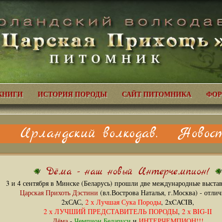
КНИГИ
ИСТОРИЯ ПОРОДЫ
САЙТ ПИТОМНИКА
ФОР
Ирландский волкодав. Новост
Дёма - наш новый Интерчемпион!
3 и 4 сентября в Минске (Беларусь) прошли две международные выстав
Царская Прихоть Дэстини
(вл.Вострова Наталья, г.Москва) - отлич
2хСАС,
2 х Лучшая Сука Породы
, 2хCACIB,
2 х ЛУЧШИЙ ПРЕДСТАВИТЕЛЬ ПОРОДЫ
,
2 х BIG-II
Дёма
-
Чемпион Беларуси
и
ИНТЕРЧЕМПИОН!!!