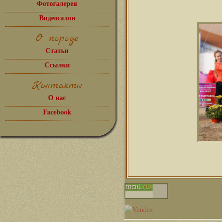
Фотогалерея
Видеосалон
О породе
Статьи
Ссылки
Контакты
О нас
Facebook