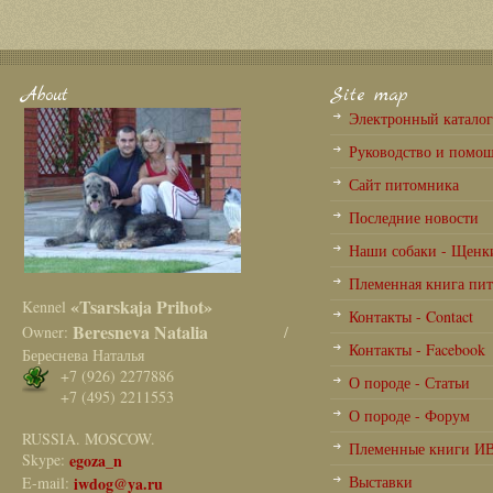
About
Site map
Электронный катало
Руководство и помо
Сайт питомника
Последние новости
Наши собаки - Щенк
Племенная книга пи
«Tsarskaja Prihot»
Kennel
Контакты - Contact
Beresneva Natalia
Owner:
/
Контакты - Facebook
Береснева Наталья
+7 (926) 2277886
О породе - Статьи
+7 (495) 2211553
О породе - Форум
RUSSIA. MOSCOW.
Племенные книги И
Skype:
egoza_n
Выставки
E-mail:
iwdog@ya.ru