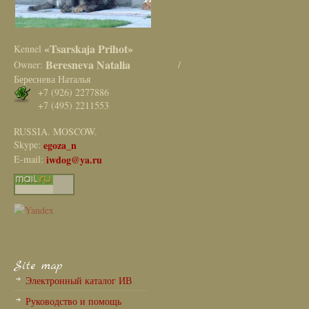
«Tsarskaja Prihot»
Kennel
Beresneva Natalia
Owner:
/
Береснева Наталья
+7 (926) 2277886
+7 (495) 2211553
RUSSIA. MOSCOW.
Skype:
egoza_n
E-mail:
iwdog@ya.ru
Site map
Электронный каталог ИВ
Руководство и помощь