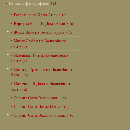
•
Из них с фотографией:
597
• Галактика из Дома Анли • (с)
• Вермунд Борг Из Дома Анли • (к)
• Жюль Верн их Белых Гяуров • (к)
• Магия Любви из Волшебного
леса • (с)
• Млечный Путь из Волшебного
леса • (к)
• Магистр Времени из Волшебного
Леса • (к)
• Магический Дар из Волшебного
леса • (к)
• Спринг Сити Валькирия • (с)
• Спринг Сити Висла Нетта • (с)
• Спринг Сити Виллиан Лилас • (с)