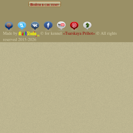
Made by
© for kennel
«Tsarskaya Prihot»
© All rights
reserved 2015-2026