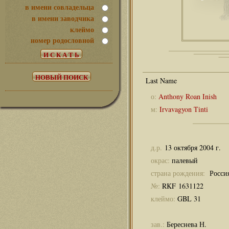
в имени совладельца
в имени заводчика
клеймо
номер родословной
о:
Anthony Roan Inish
м:
Irvavagyon Tinti
д.р.
13 октября 2004 г.
окрас:
палевый
страна рождения:
Росси
№:
RKF 1631122
клеймо:
GBL 31
зав.:
Береснева Н.