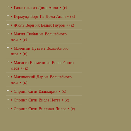
• Галактика из Дома Анли • (с)
• Вермунд Борг Из Дома Анли • (к)
• Жюль Верн их Белых Гяуров • (к)
• Магия Любви из Волшебного
леса • (с)
• Млечный Путь из Волшебного
леса • (к)
• Магистр Времени из Волшебного
Леса • (к)
• Магический Дар из Волшебного
леса • (к)
• Спринг Сити Валькирия • (с)
• Спринг Сити Висла Нетта • (с)
• Спринг Сити Виллиан Лилас • (с)