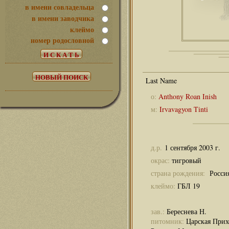
в имени совладельца
в имени заводчика
клеймо
номер родословной
о:
Anthony Roan Inish
м:
Irvavagyon Tinti
д.р.
1 сентября 2003 г.
окрас:
тигровый
страна рождения:
Росси
клеймо:
ГБЛ 19
зав.:
Береснева Н.
питомник:
Царская Прих