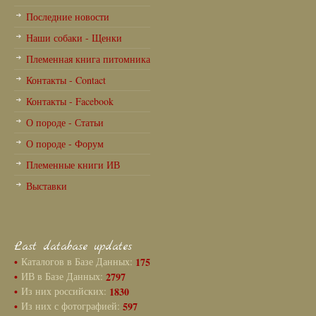
Последние новости
Наши собаки - Щенки
Племенная книга питомника
Контакты - Contact
Контакты - Facebook
О породе - Статьи
О породе - Форум
Племенные книги ИВ
Выставки
Last database updates
•
Каталогов в Базе Данных:
175
•
ИВ в Базе Данных:
2797
•
Из них российских:
1830
•
Из них с фотографией:
597