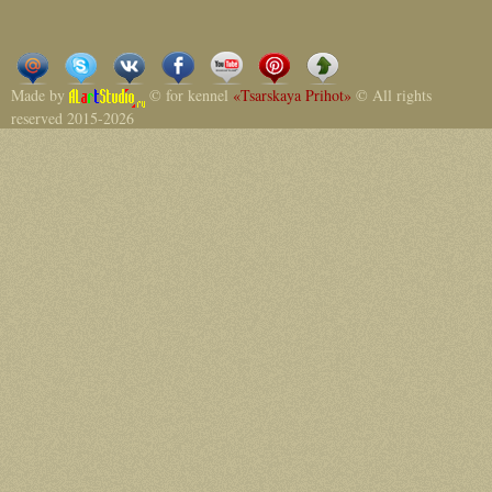
Made by
© for kennel
«Tsarskaya Prihot»
© All rights
reserved 2015-2026