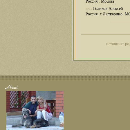
Россия . Москва
вл.:
Голиков Алексей
Россия. г.Лыткарино, М
источник: ро
About