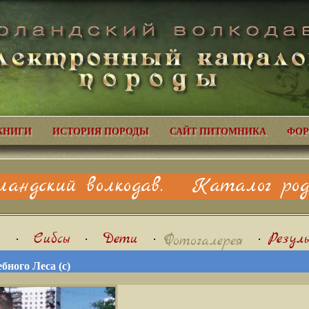
КНИГИ
ИСТОРИЯ ПОРОДЫ
САЙТ ПИТОМНИКА
ФОР
ландский волкодав. Каталог родо
я
•
Сибсы
•
Дети
•
•
Резул
Фотогалерея
бного Леса (с)