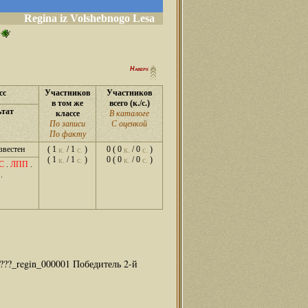
Regina iz Volshebnogo Lesa
Наверх
сс
Участников
Участников
в том же
всего (к./с.)
ьтат
классе
В каталоге
По записи
С оценкой
По факту
известен
( 1
/ 1
)
0 ( 0
/ 0
)
к.
с.
к.
с.
( 1
/ 1
)
0 ( 0
/ 0
)
к.
с.
к.
с.
С
.
ЛПП
.
.
????_regin_000001 Победитель 2-й