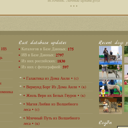
источник:
Личный архивEgoza
• • •
Last database updates
Recent dogs p
г ИВ
•
Каталогов в Базе Данных:
175
•
ИВ в Базе Данных:
2797
щь
•
Из них российских:
1830
•
Из них с фотографией:
597
• Галактика из Дома Анли • (с)
и
• Вермунд Борг Из Дома Анли • (к)
томника
• Жюль Верн их Белых Гяуров • (к)
• Магия Любви из Волшебного
леса • (с)
• Млечный Путь из Волшебного
LogIn
леса • (к)