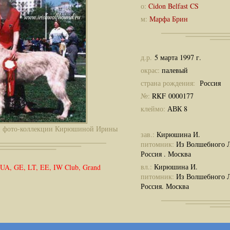
о:
Cidon Belfast CS
м:
Марфа Брин
д.р.
5 марта 1997 г.
окрас:
палевый
страна рождения:
Россия
№:
RKF 0000177
клеймо:
АВК 8
й фото-коллекции Кирюшиной Ирины
зав.:
Кирюшина И.
питомник:
Из Волшебного 
Россия . Москва
вл.:
Кирюшина И.
 UA, GE, LT, EE, IW Club, Grand
питомник:
Из Волшебного 
Россия. Москва