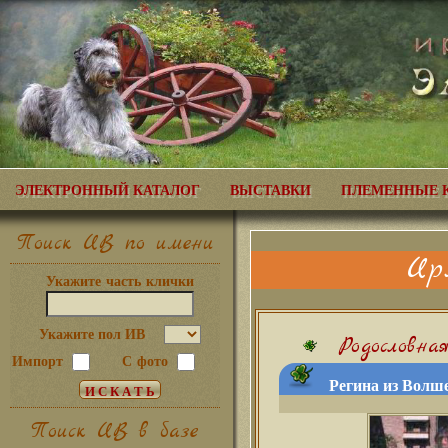
ЭЛЕКТРОННЫЙ КАТАЛОГ
ВЫСТАВКИ
ПЛЕМЕННЫЕ 
Поиск ИВ по имени
Ир
Укажите часть клички
Укажите пол ИВ
Родословна
Импорт
С фото
Регина из Волше
Поиск ИВ в базе