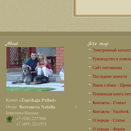
About
Site map
Электронный катало
Руководство и помо
Сайт питомника
Последние новости
Наши собаки - Щенк
Племенная книга пи
«Tsarskaja Prihot»
Kennel
Контакты - Contact
Beresneva Natalia
Owner:
/
Контакты - Facebook
Береснева Наталья
+7 (926) 2277886
О породе - Статьи
+7 (495) 2211553
О породе - Форум