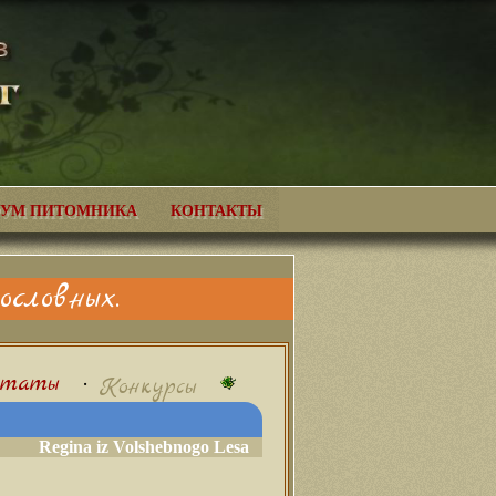
УМ ПИТОМНИКА
КОНТАКТЫ
словных.
ьтаты
•
Конкурсы
Regina iz Volshebnogo Lesa