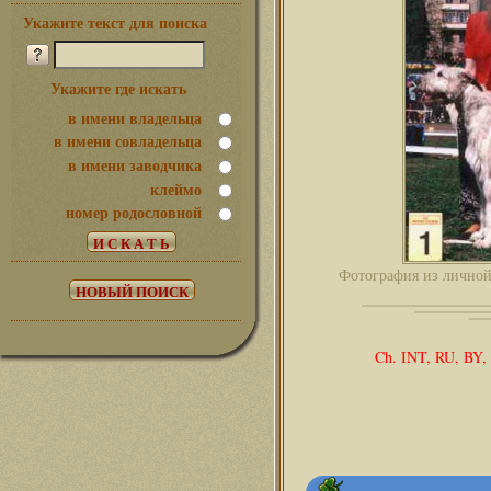
Укажите текст для поиска
Укажите где искать
в имени владельца
в имени совладельца
в имени заводчика
клеймо
номер родословной
Фотография из лично
Ch. INT, RU, BY,