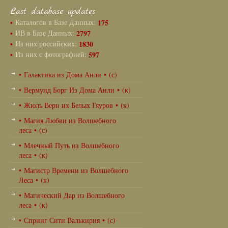
Last database updates
•
Каталогов в Базе Данных:
175
•
ИВ в Базе Данных:
2797
•
Из них российских:
1830
•
Из них с фотографией:
597
• Галактика из Дома Анли • (с)
• Вермунд Борг Из Дома Анли • (к)
• Жюль Верн их Белых Гяуров • (к)
• Магия Любви из Волшебного
леса • (с)
• Млечный Путь из Волшебного
леса • (к)
• Магистр Времени из Волшебного
Леса • (к)
• Магический Дар из Волшебного
леса • (к)
• Спринг Сити Валькирия • (с)