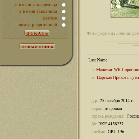
в имени совладельца
в имени заводчика
клеймо
номер родословной
Фотография из личной фот
о:
Manowar WR Imperiu
м:
Царская Прихоть Тут
д.р.
25 октября 2014 г.
окрас:
тигровый
страна рождения:
Росси
№:
RKF 4158237
клеймо:
GBL 196