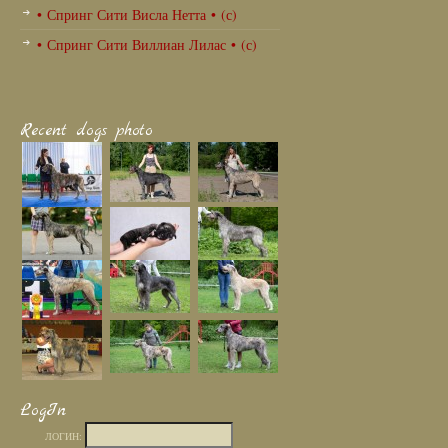
• Спринг Сити Висла Нетта • (с)
• Спринг Сити Виллиан Лилас • (с)
Recent dogs photo
LogIn
ЛОГИН: