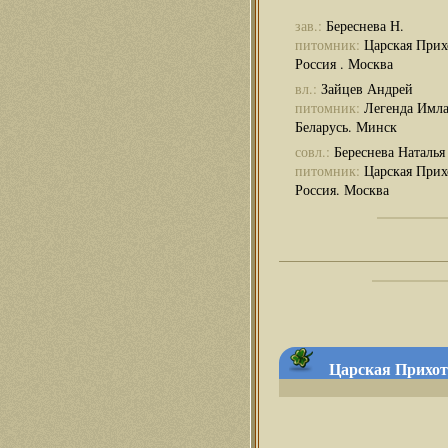
зав.:
Береснева Н.
питомник:
Царская Прих
Россия . Москва
вл.:
Зайцев Андрей
питомник:
Легенда Имл
Беларусь. Минск
совл.:
Береснева Наталья
питомник:
Царская Прих
Россия. Москва
Царская Прихот