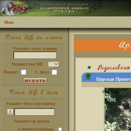
Menu
Поиск ИВ по имени
Ир
Укажите часть клички
Укажите пол ИВ
Родословная
Импорт
С фото
Царская Прихот
Поиск ИВ в базе
Укажите текст для поиска
Укажите где искать
в имени владельца