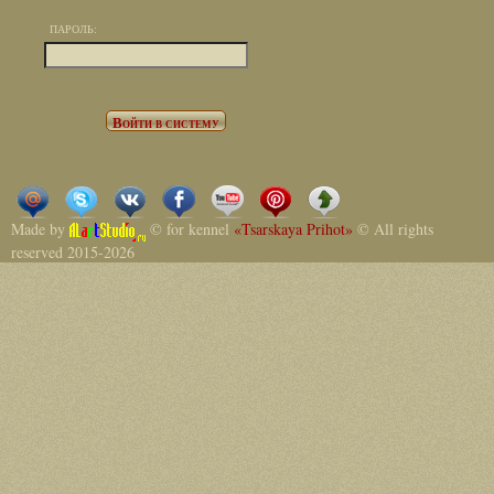
ПАРОЛЬ:
Made by
© for kennel
«Tsarskaya Prihot»
© All rights
reserved 2015-2026