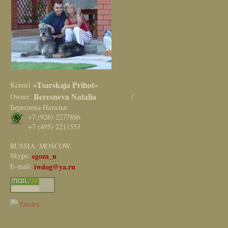
«Tsarskaja Prihot»
Kennel
Beresneva Natalia
Owner:
/
Береснева Наталья
+7 (926) 2277886
+7 (495) 2211553
RUSSIA. MOSCOW.
Skype:
egoza_n
E-mail:
iwdog@ya.ru