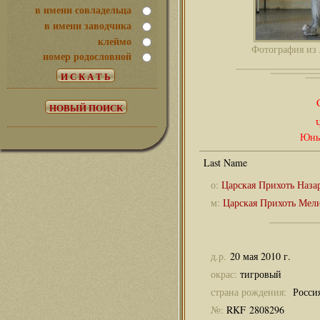
в имени совладельца
в имени заводчика
клеймо
Фотография из 
номер родословной
Юны
о:
Царская Прихоть Наза
м:
Царская Прихоть Мел
д.р.
20 мая 2010 г.
окрас:
тигровый
страна рождения:
Росси
№:
RKF 2808296