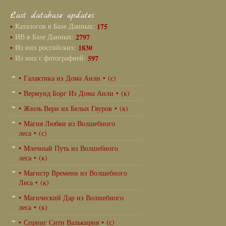
Last database updates
•
Каталогов в Базе Данных:
175
•
ИВ в Базе Данных:
2797
•
Из них российских:
1830
•
Из них с фотографией:
597
• Галактика из Дома Анли • (с)
• Вермунд Борг Из Дома Анли • (к)
• Жюль Верн их Белых Гяуров • (к)
• Магия Любви из Волшебного
леса • (с)
• Млечный Путь из Волшебного
леса • (к)
• Магистр Времени из Волшебного
Леса • (к)
• Магический Дар из Волшебного
леса • (к)
• Спринг Сити Валькирия • (с)