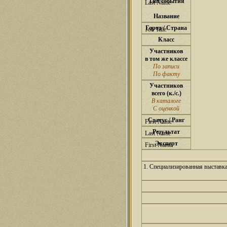
Тип события
Название
Город / Страна
Класс
Участников
в том же классе
По записи
По факту
Участников
всего (к./с.)
В каталоге
С оценкой
Статус / Ранг
Результат
Эксперт
1. Специализированная выставк