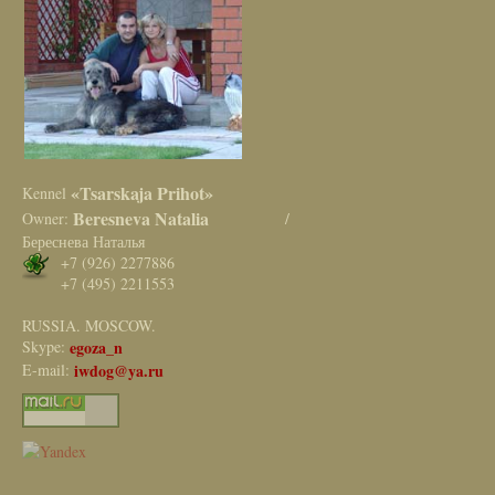
«Tsarskaja Prihot»
Kennel
Beresneva Natalia
Owner:
/
Береснева Наталья
+7 (926) 2277886
+7 (495) 2211553
RUSSIA. MOSCOW.
Skype:
egoza_n
E-mail:
iwdog@ya.ru