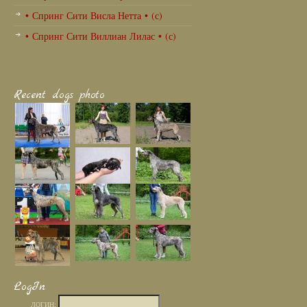
• Спринг Сити Висла Нетта • (с)
• Спринг Сити Виллиан Лилас • (с)
Recent dogs photo
LogIn
ЛОГИН: