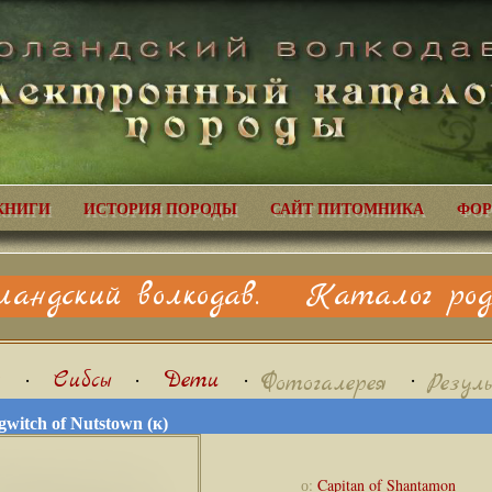
КНИГИ
ИСТОРИЯ ПОРОДЫ
САЙТ ПИТОМНИКА
ФОР
ландский волкодав. Каталог родо
я
•
Сибсы
•
Дети
•
•
Фотогалерея
Резул
witch of Nutstown (к)
о:
Capitan of Shantamon