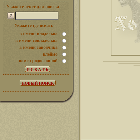
Укажите текст для поиска
Укажите где искать
в имени владельца
в имени совладельца
в имени заводчика
клеймо
номер родословной