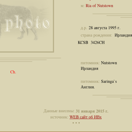
м:
Ria of Nutstown
д.р.
28 августа 1995 г.
страна рождения:
Ирландия
KCSB 3426CH
питомник:
Nutstown
Ирландия
Ch.
питомник:
Saringa`s
Англия.
Данные внесены:
31 января 2015 г.
источник:
WEB сайт об ИВх
• • •