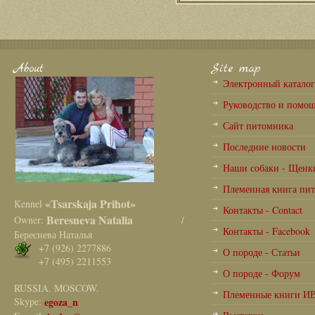
About
Site map
Электронный катало
Руководство и помо
Сайт питомника
Последние новости
Наши собаки - Щенк
Племенная книга пи
«Tsarskaja Prihot»
Kennel
Контакты - Contact
Beresneva Natalia
Owner:
/
Контакты - Facebook
Береснева Наталья
+7 (926) 2277886
О породе - Статьи
+7 (495) 2211553
О породе - Форум
RUSSIA. MOSCOW.
Племенные книги И
Skype:
egoza_n