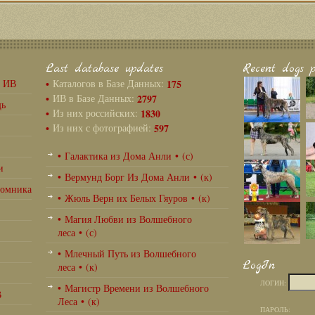
Last database updates
Recent dogs p
г ИВ
•
Каталогов в Базе Данных:
175
•
ИВ в Базе Данных:
2797
щь
•
Из них российских:
1830
•
Из них с фотографией:
597
• Галактика из Дома Анли • (с)
и
• Вермунд Борг Из Дома Анли • (к)
томника
• Жюль Верн их Белых Гяуров • (к)
• Магия Любви из Волшебного
леса • (с)
• Млечный Путь из Волшебного
LogIn
леса • (к)
ЛОГИН:
• Магистр Времени из Волшебного
В
Леса • (к)
ПАРОЛЬ: