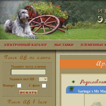
ЭЛЕКТРОННЫЙ КАТАЛОГ
ВЫСТАВКИ
ПЛЕМЕННЫЕ 
Поиск ИВ по имени
Ир
Укажите часть клички
Укажите пол ИВ
Родословна
Импорт
С фото
Saringa`s Mr Mag
Поиск ИВ в базе