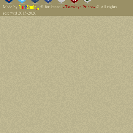
Made by
© for kennel
«Tsarskaya Prihot»
© All rights
reserved 2015-2026