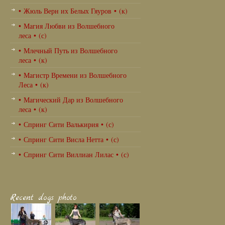
• Жюль Верн их Белых Гяуров • (к)
• Магия Любви из Волшебного
леса • (с)
• Млечный Путь из Волшебного
леса • (к)
• Магистр Времени из Волшебного
Леса • (к)
• Магический Дар из Волшебного
леса • (к)
• Спринг Сити Валькирия • (с)
• Спринг Сити Висла Нетта • (с)
• Спринг Сити Виллиан Лилас • (с)
Recent dogs photo