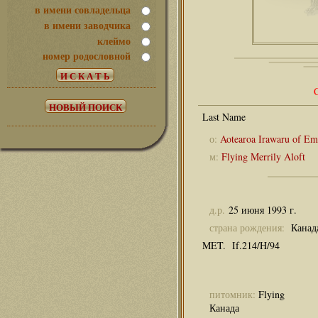
в имени совладельца
в имени заводчика
клеймо
номер родословной
о:
Aotearoa Irawaru of Em
м:
Flying Merrily Aloft
д.р.
25 июня 1993 г.
страна рождения:
Канад
MET. If.214/H/94
питомник:
Flying
Канада