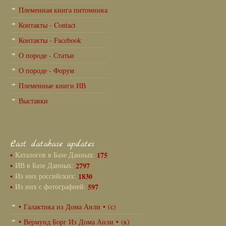
Племенная книга питомника
Контакты - Contact
Контакты - Facebook
О породе - Статьи
О породе - Форум
Племенные книги ИВ
Выставки
Last database updates
•
Каталогов в Базе Данных:
175
•
ИВ в Базе Данных:
2797
•
Из них российских:
1830
•
Из них с фотографией:
597
• Галактика из Дома Анли • (с)
• Вермунд Борг Из Дома Анли • (к)