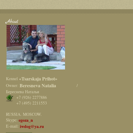
About
«Tsarskaja Prihot»
Kennel
Beresneva Natalia
Owner:
/
Береснева Наталья
+7 (926) 2277886
+7 (495) 2211553
RUSSIA. MOSCOW.
Skype:
egoza_n
E-mail:
iwdog@ya.ru