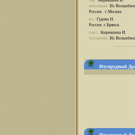
питомник:
Из Волшебно
Россия . г.Москва
вл.:
Гудова Н.
Россия. г.Брянск
совл.:
Кирюшина И.
питомник:
Из Волшебног
Изумрудный Драк
Изумрудный Драк