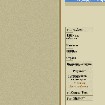
Дата
Тип
события
Название
Город
/
Страна
Название конкурса
Результат
Участников
в конкурсах
По записи
Всего по факту
Статус / Ранг
Эксперт