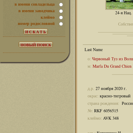
в имени совладельца
в имени заводчика
24-я Нац.
клеймо
номер родословной
Собстве
о:
Червоный Туз из Вол
м:
Marfa Du Grand Chien
д.р.
27 ноября 2020 г.
окрас:
красно-тигровый
страна рождения:
Росси
№:
RKF 6056515
клеймо:
AVK 348
зав.:
Кирюшина И.