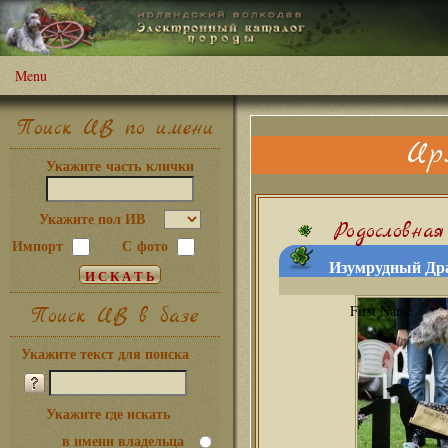
Menu
Поиск ИВ по имени
Ир
Укажите часть клички
Укажите пол ИВ
Родословная
Импорт
С фото
Изумрудный Драк
Поиск ИВ в базе
Укажите текст для поиска
Укажите где искать
в имени владельца