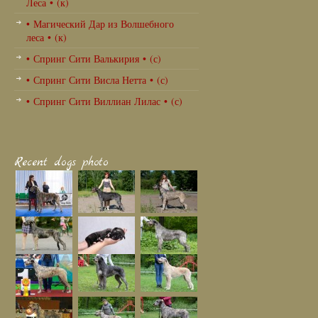
Леса • (к)
• Магический Дар из Волшебного
леса • (к)
• Спринг Сити Валькирия • (с)
• Спринг Сити Висла Нетта • (с)
• Спринг Сити Виллиан Лилас • (с)
Recent dogs photo