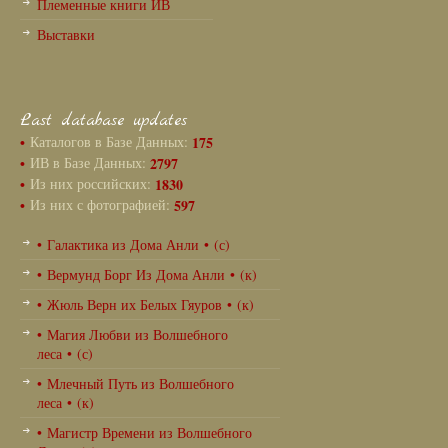
Племенные книги ИВ
Выставки
Last database updates
•
Каталогов в Базе Данных:
175
•
ИВ в Базе Данных:
2797
•
Из них российских:
1830
•
Из них с фотографией:
597
• Галактика из Дома Анли • (с)
• Вермунд Борг Из Дома Анли • (к)
• Жюль Верн их Белых Гяуров • (к)
• Магия Любви из Волшебного
леса • (с)
• Млечный Путь из Волшебного
леса • (к)
• Магистр Времени из Волшебного