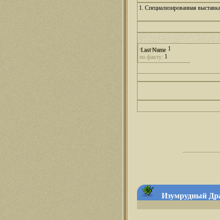
1. Специализированная выставк
1
в каталоге:
1
по факту:
Изумрудный Драк