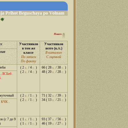
aja Prihot Beguschaya po Volnam
Наверх
сс
Участников
Участников
в том же
всего (к./с.)
ьтат
классе
В каталоге
По записи
С оценкой
По факту
беби
( 2
/ 4
)
66 ( 28
/ 38
)
к.
с.
к.
с.
( 2
/ 4
)
48 ( 20
/ 28
)
к.
с.
к.
с.
.
ЛСБеб
.
б
.
ежуточный
( 2
/ 1
)
71 ( 32
/ 39
)
к.
с.
к.
с.
( 2
/ 1
)
34 ( 13
/ 21
)
к.
с.
к.
с.
.
КЧК
.
в (с 7 до 9
( 1
/ 1
)
93 ( 37
/ 56
)
к.
с.
к.
с.
)
( 1
/ 1
)
46 ( 19
/ 27
)
к.
с.
к.
с.