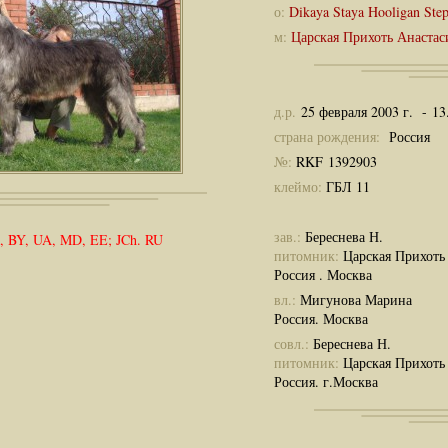
о:
Dikaya Staya Hooligan Ste
м:
Царская Прихоть Анастас
д.р.
25 февраля 2003 г. - 13
страна рождения:
Россия
№:
RKF 1392903
клеймо:
ГБЛ 11
зав.:
Береснева Н.
, BY, UA, MD, EE; JCh. RU
питомник:
Царская Прихоть
Россия . Москва
вл.:
Мигунова Марина
Россия. Москва
совл.:
Береснева Н.
питомник:
Царская Прихоть
Россия. г.Москва