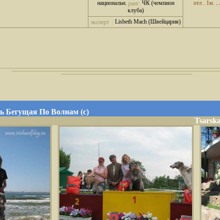
национальн.
ЧК (чемпион
отл
.
1м.
.
ранг:
клуба)
Lisbeth Mach (Швейцария)
эксперт :
ь Бегущая По Волнам (с)
Tsarsk