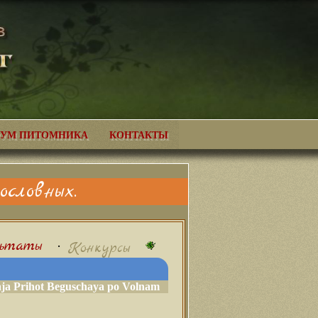
УМ ПИТОМНИКА
КОНТАКТЫ
словных.
льтаты
•
Конкурсы
aja Prihot Beguschaya po Volnam