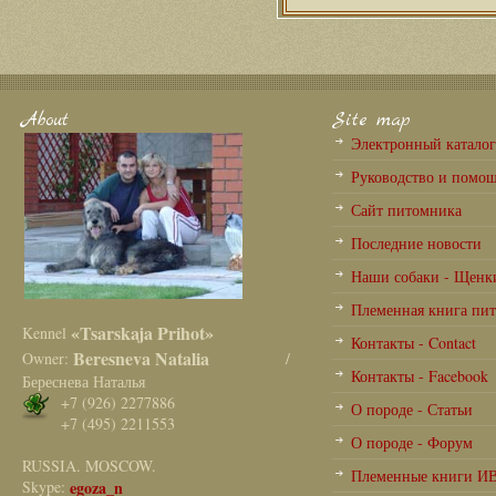
About
Site map
Электронный катало
Руководство и помо
Сайт питомника
Последние новости
Наши собаки - Щенк
Племенная книга пи
«Tsarskaja Prihot»
Kennel
Контакты - Contact
Beresneva Natalia
Owner:
/
Контакты - Facebook
Береснева Наталья
+7 (926) 2277886
О породе - Статьи
+7 (495) 2211553
О породе - Форум
RUSSIA. MOSCOW.
Племенные книги И
Skype:
egoza_n