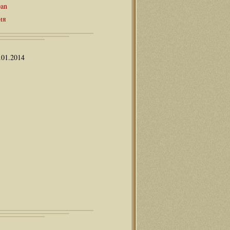
pan
ия
.01.2014