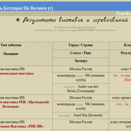
ь Бегущая По Волнам (с)
Tsarsk
Результаты выставок и соревнований
Статистика на основании результатов,
которые внесены в каталоги в разделе
ВЫСТАВКИ
электронной базы.
Тип события
Город / Страна
Кла
Статус / Ранг
Резул
Название
Эксперт
ная выставка ИВ
Москва Россия
класс 
циональная выставка
монопородн.
ЧК (чемпион
1м.
.
оч.пер
ранг:
ЛБе
клуба)
Andre van den
эксперт :
Broek (Голландия)
ная выставка ИВ
Москва Россия
класс пром
ая выставка РНК «Ирландский
монопородн.
ЧК (чемпион
отл
.
1м.
ранг:
Волкодав»
клуба)
Jozef Das (Бельгия)
эксперт :
ная выставка ИВ
Москва Россия
класс ветерано
альная Выставка «РНК ИВ»
лет