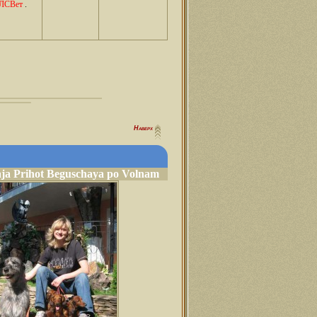
ЛСВет
.
Наверх
aja Prihot Beguschaya po Volnam