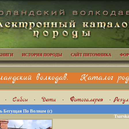
КНИГИ
ИСТОРИЯ ПОРОДЫ
САЙТ ПИТОМНИКА
ФОР
ландский волкодав. Каталог родо
•
Сибсы
•
Дети
•
Фотогалерея
•
Резу
ь Бегущая По Волнам (с)
Tsarsk