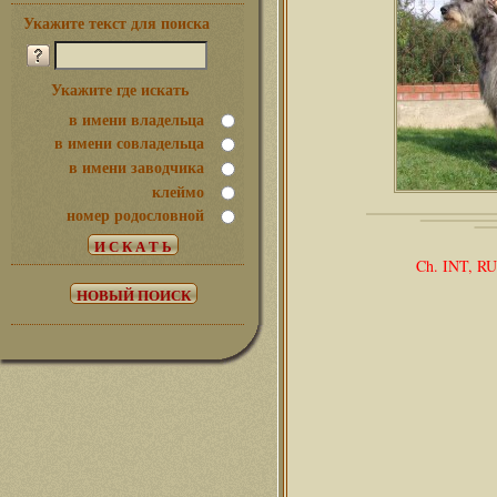
Укажите текст для поиска
Укажите где искать
в имени владельца
в имени совладельца
в имени заводчика
клеймо
номер родословной
Ch. INT, RU