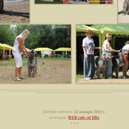
Данные внесены:
22 января 2015 г.
источник:
WEB сайт об ИВх
• • •