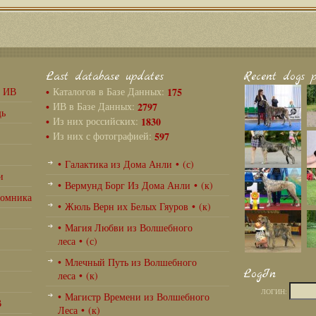
Last database updates
Recent dogs p
г ИВ
•
Каталогов в Базе Данных:
175
•
ИВ в Базе Данных:
2797
щь
•
Из них российских:
1830
•
Из них с фотографией:
597
• Галактика из Дома Анли • (с)
и
• Вермунд Борг Из Дома Анли • (к)
томника
• Жюль Верн их Белых Гяуров • (к)
• Магия Любви из Волшебного
леса • (с)
• Млечный Путь из Волшебного
LogIn
леса • (к)
ЛОГИН:
• Магистр Времени из Волшебного
В
Леса • (к)