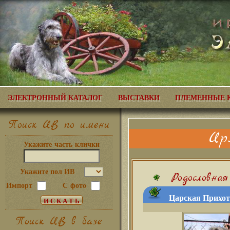
ЭЛЕКТРОННЫЙ КАТАЛОГ
ВЫСТАВКИ
ПЛЕМЕННЫЕ 
Поиск ИВ по имени
Ир
Укажите часть клички
Укажите пол ИВ
Родословная
Импорт
С фото
Царская Прихот
Поиск ИВ в базе