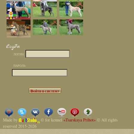
LogIn
ЛОГИН:
ПАРОЛЬ:
Made by
© for kennel
«Tsarskaya Prihot»
© All rights
reserved 2015-2026