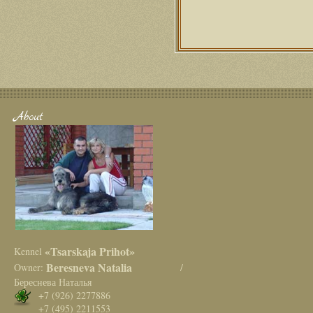
About
«Tsarskaja Prihot»
Kennel
Beresneva Natalia
Owner:
/
Береснева Наталья
+7 (926) 2277886
+7 (495) 2211553