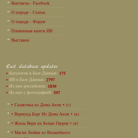
Контакты - Facebook
О породе - Статьи
О породе - Форум
Племенные книги ИВ
Выставки
Last database updates
•
Каталогов в Базе Данных:
175
•
ИВ в Базе Данных:
2797
•
Из них российских:
1830
•
Из них с фотографией:
597
• Галактика из Дома Анли • (с)
• Вермунд Борг Из Дома Анли • (к)
• Жюль Верн их Белых Гяуров • (к)
• Магия Любви из Волшебного