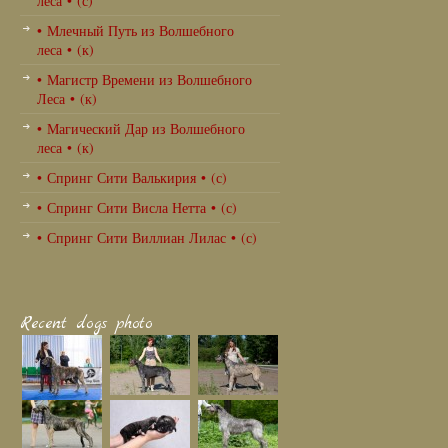
леса • (с)
• Млечный Путь из Волшебного
леса • (к)
• Магистр Времени из Волшебного
Леса • (к)
• Магический Дар из Волшебного
леса • (к)
• Спринг Сити Валькирия • (с)
• Спринг Сити Висла Нетта • (с)
• Спринг Сити Виллиан Лилас • (с)
Recent dogs photo