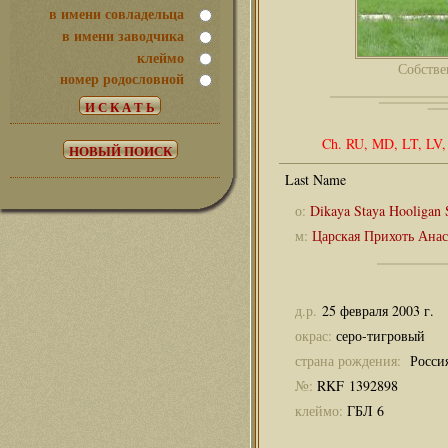
в имени совладельца
в имени заводчика
клеймо
Собстве
номер родословной
Ch. RU, MD, LT, LV, 
о:
Dikaya Staya Hooligan 
м:
Царская Прихоть Анас
д.р.
25 февраля 2003 г.
окрас:
серо-тигровый
страна рождения:
Росси
№:
RKF 1392898
клеймо:
ГБЛ 6