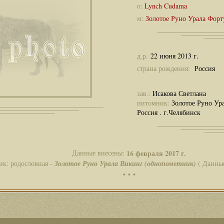
о:
Lynch Cudama
м:
Золотое Руно Урала Форт
д.р.
22 июня 2013 г.
страна рождения:
Россия
зав.:
Исакова Светлана
питомник:
Золотое Руно Ур
Россия . г.Челябинск
Данные внесены:
16 февраля 2017 г.
ик: родословная -
Золотое Руно Урала Викинг (однопометник)
( Данные
• • •