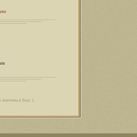
уна
ала
 внесены в Базу ).