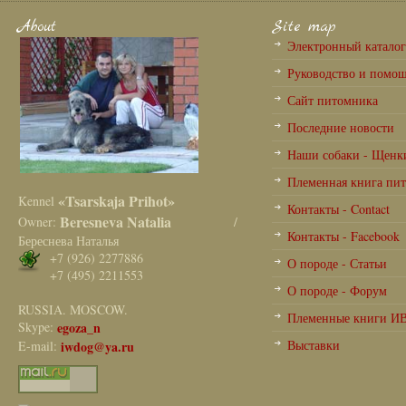
About
Site map
Электронный катало
Руководство и помо
Сайт питомника
Последние новости
Наши собаки - Щенк
Племенная книга пи
«Tsarskaja Prihot»
Kennel
Контакты - Contact
Beresneva Natalia
Owner:
/
Контакты - Facebook
Береснева Наталья
+7 (926) 2277886
О породе - Статьи
+7 (495) 2211553
О породе - Форум
RUSSIA. MOSCOW.
Племенные книги И
Skype:
egoza_n
Выставки
E-mail:
iwdog@ya.ru