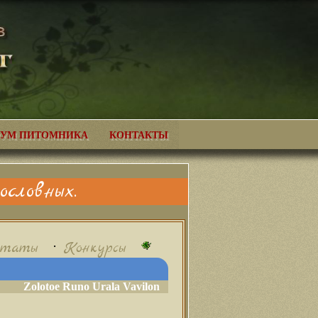
УМ ПИТОМНИКА
КОНТАКТЫ
словных.
•
ьтаты
Конкурсы
Zolotoe Runo Urala Vavilon