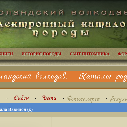
КНИГИ
ИСТОРИЯ ПОРОДЫ
САЙТ ПИТОМНИКА
ФОР
ландский волкодав. Каталог родо
я
•
Сибсы
•
Дети
•
•
Фотогалерея
Резул
ала Вавилон (к)