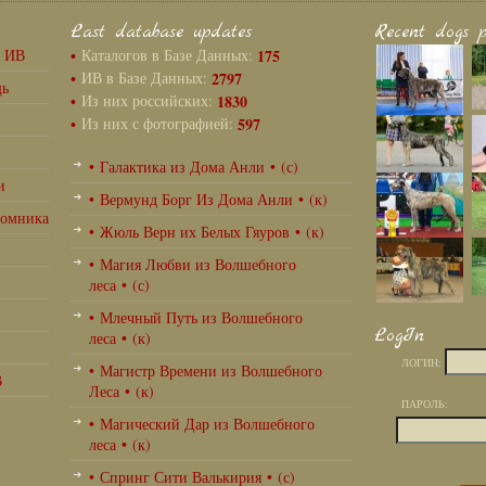
Last database updates
Recent dogs p
г ИВ
•
Каталогов в Базе Данных:
175
•
ИВ в Базе Данных:
2797
щь
•
Из них российских:
1830
•
Из них с фотографией:
597
• Галактика из Дома Анли • (с)
и
• Вермунд Борг Из Дома Анли • (к)
томника
• Жюль Верн их Белых Гяуров • (к)
• Магия Любви из Волшебного
леса • (с)
• Млечный Путь из Волшебного
LogIn
леса • (к)
ЛОГИН:
• Магистр Времени из Волшебного
В
Леса • (к)
ПАРОЛЬ:
• Магический Дар из Волшебного
леса • (к)
• Спринг Сити Валькирия • (с)