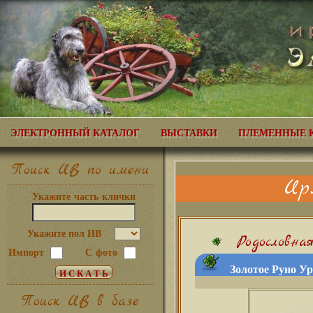
ЭЛЕКТРОННЫЙ КАТАЛОГ
ВЫСТАВКИ
ПЛЕМЕННЫЕ 
Поиск ИВ по имени
Ир
Укажите часть клички
Укажите пол ИВ
Родословна
Импорт
С фото
Золотое Руно Ур
Поиск ИВ в базе