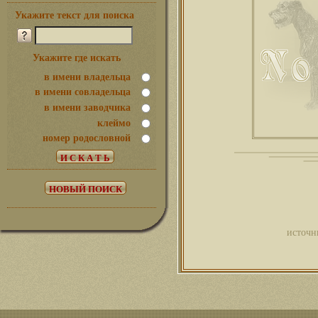
Укажите текст для поиска
Укажите где искать
в имени владельца
в имени совладельца
в имени заводчика
клеймо
номер родословной
источн