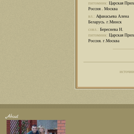
питомник:
Царская Прих
Россия . Москва
вл.:
Афанасьева Алена
Беларусь. г.Минск
совл.:
Береснева Н.
питомник:
Царская Прих
Россия. г.Москва
источни
About