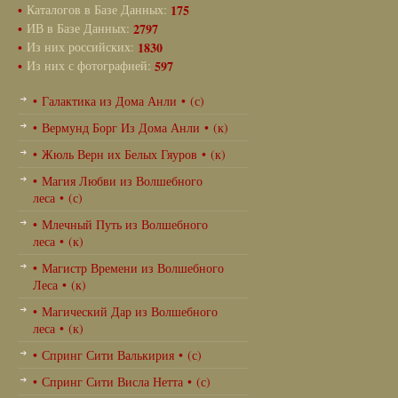
•
Каталогов в Базе Данных:
175
•
ИВ в Базе Данных:
2797
•
Из них российских:
1830
•
Из них с фотографией:
597
• Галактика из Дома Анли • (с)
• Вермунд Борг Из Дома Анли • (к)
• Жюль Верн их Белых Гяуров • (к)
• Магия Любви из Волшебного
леса • (с)
• Млечный Путь из Волшебного
леса • (к)
• Магистр Времени из Волшебного
Леса • (к)
• Магический Дар из Волшебного
леса • (к)
• Спринг Сити Валькирия • (с)
• Спринг Сити Висла Нетта • (с)