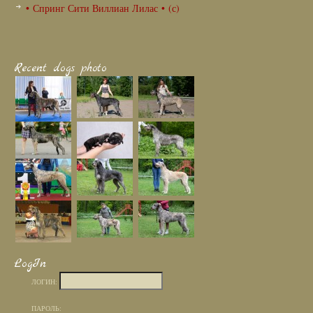
• Спринг Сити Виллиан Лилас • (с)
Recent dogs photo
LogIn
ЛОГИН:
ПАРОЛЬ: