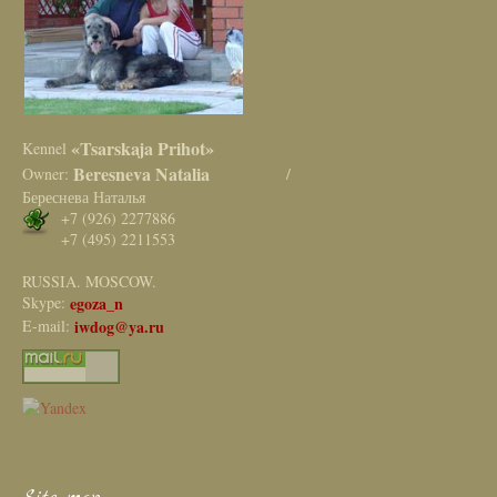
«Tsarskaja Prihot»
Kennel
Beresneva Natalia
Owner:
/
Береснева Наталья
+7 (926) 2277886
+7 (495) 2211553
RUSSIA. MOSCOW.
Skype:
egoza_n
E-mail:
iwdog@ya.ru