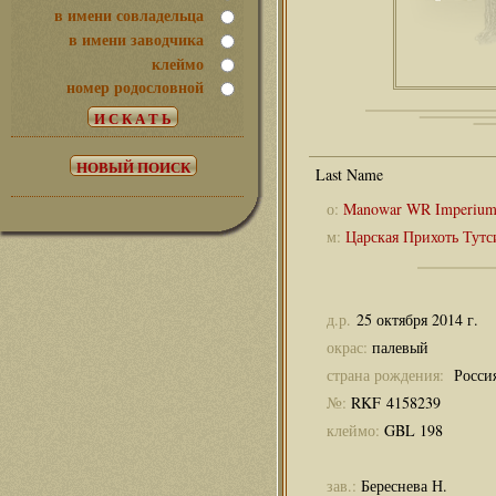
в имени совладельца
в имени заводчика
клеймо
номер родословной
о:
Manowar WR Imperiu
м:
Царская Прихоть Тут
д.р.
25 октября 2014 г.
окрас:
палевый
страна рождения:
Росси
№:
RKF 4158239
клеймо:
GBL 198
зав.:
Береснева Н.