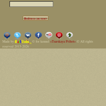
Made by
© for kennel
«Tsarskaya Prihot»
© All rights
reserved 2015-2026