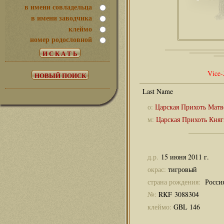
в имени совладельца
в имени заводчика
клеймо
номер родословной
Vice-
о:
Царская Прихоть Матв
м:
Царская Прихоть Княг
д.р.
15 июня 2011 г.
окрас:
тигровый
страна рождения:
Росси
№:
RKF 3088304
клеймо:
GBL 146