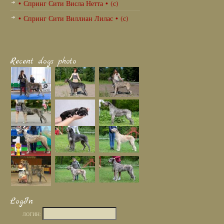
• Спринг Сити Висла Нетта • (с)
• Спринг Сити Виллиан Лилас • (с)
Recent dogs photo
LogIn
ЛОГИН: