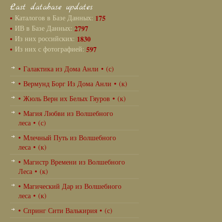
Last database updates
•
Каталогов в Базе Данных:
175
•
ИВ в Базе Данных:
2797
•
Из них российских:
1830
•
Из них с фотографией:
597
• Галактика из Дома Анли • (с)
• Вермунд Борг Из Дома Анли • (к)
• Жюль Верн их Белых Гяуров • (к)
• Магия Любви из Волшебного
леса • (с)
• Млечный Путь из Волшебного
леса • (к)
• Магистр Времени из Волшебного
Леса • (к)
• Магический Дар из Волшебного
леса • (к)
• Спринг Сити Валькирия • (с)