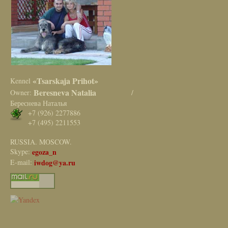
«Tsarskaja Prihot»
Kennel
Beresneva Natalia
Owner:
/
Береснева Наталья
+7 (926) 2277886
+7 (495) 2211553
RUSSIA. MOSCOW.
Skype:
egoza_n
E-mail:
iwdog@ya.ru