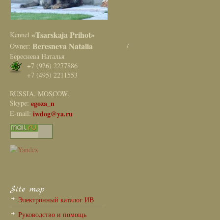
«Tsarskaja Prihot»
Kennel
Beresneva Natalia
Owner:
/
Береснева Наталья
+7 (926) 2277886
+7 (495) 2211553
RUSSIA. MOSCOW.
Skype:
egoza_n
E-mail:
iwdog@ya.ru
Site map
Электронный каталог ИВ
Руководство и помощь