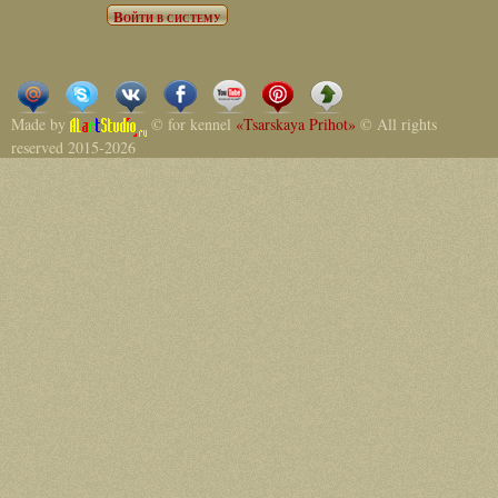
Made by
© for kennel
«Tsarskaya Prihot»
© All rights
reserved 2015-2026