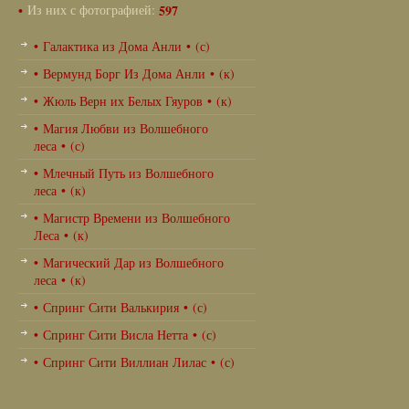
•
Из них с фотографией:
597
• Галактика из Дома Анли • (с)
• Вермунд Борг Из Дома Анли • (к)
• Жюль Верн их Белых Гяуров • (к)
• Магия Любви из Волшебного
леса • (с)
• Млечный Путь из Волшебного
леса • (к)
• Магистр Времени из Волшебного
Леса • (к)
• Магический Дар из Волшебного
леса • (к)
• Спринг Сити Валькирия • (с)
• Спринг Сити Висла Нетта • (с)
• Спринг Сити Виллиан Лилас • (с)