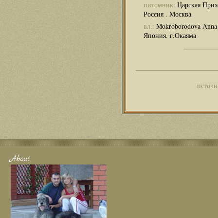
питомник:
Царская Прих
Россия . Москва
вл.:
Mokroborodova Anna
Япония. г.Окаяма
источн
About