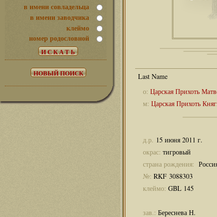
в имени совладельца
в имени заводчика
клеймо
номер родословной
о:
Царская Прихоть Матв
м:
Царская Прихоть Княг
д.р.
15 июня 2011 г.
окрас:
тигровый
страна рождения:
Росси
№:
RKF 3088303
клеймо:
GBL 145
зав.:
Береснева Н.