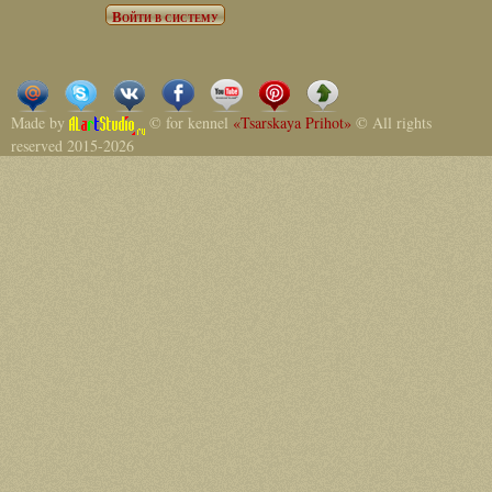
Made by
© for kennel
«Tsarskaya Prihot»
© All rights
reserved 2015-2026