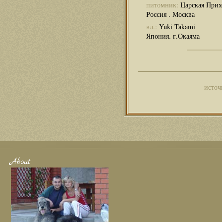
питомник:
Царская Прих
Россия . Москва
вл.:
Yuki Takami
Япония. г.Окаяма
источ
About