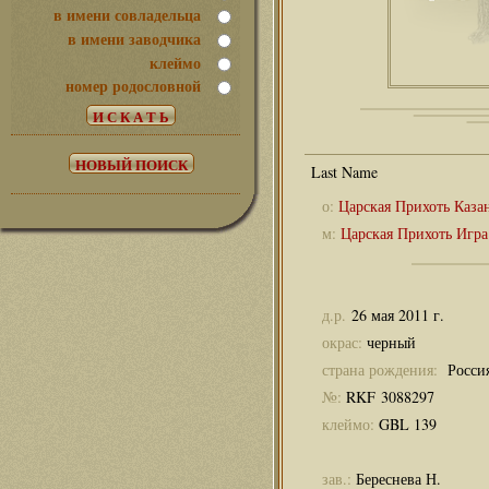
в имени совладельца
в имени заводчика
клеймо
номер родословной
о:
Царская Прихоть Каза
м:
Царская Прихоть Игра
д.р.
26 мая 2011 г.
окрас:
черный
страна рождения:
Росси
№:
RKF 3088297
клеймо:
GBL 139
зав.:
Береснева Н.