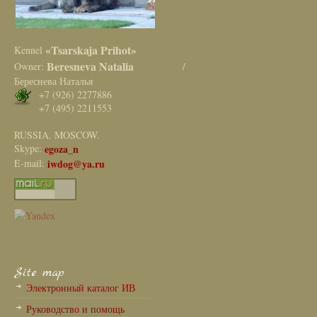
«Tsarskaja Prihot»
Kennel
Beresneva Natalia
Owner:
/
Береснева Наталья
+7 (926) 2277886
+7 (495) 2211553
RUSSIA. MOSCOW.
Skype:
egoza_n
E-mail:
iwdog@ya.ru
Site map
Электронный каталог ИВ
Руководство и помощь