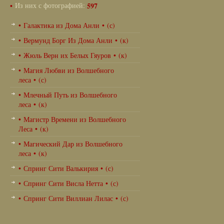
•
Из них с фотографией:
597
• Галактика из Дома Анли • (с)
• Вермунд Борг Из Дома Анли • (к)
• Жюль Верн их Белых Гяуров • (к)
• Магия Любви из Волшебного
леса • (с)
• Млечный Путь из Волшебного
леса • (к)
• Магистр Времени из Волшебного
Леса • (к)
• Магический Дар из Волшебного
леса • (к)
• Спринг Сити Валькирия • (с)
• Спринг Сити Висла Нетта • (с)
• Спринг Сити Виллиан Лилас • (с)