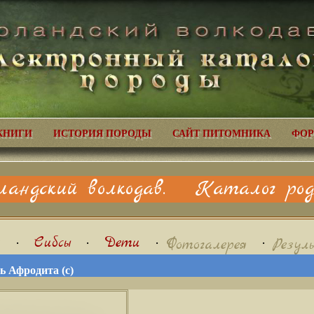
КНИГИ
ИСТОРИЯ ПОРОДЫ
САЙТ ПИТОМНИКА
ФОР
ландский волкодав. Каталог родо
я
•
Сибсы
•
Дети
•
•
Фотогалерея
Резул
 Афродита (с)