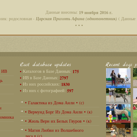
Данные внесены:
19 ноября 2016 г.
ник: родословная -
Царская Прихоть Афина (однопометник)
( Данные 
• • •
Last database updates
Recent dogs p
г ИВ
•
Каталогов в Базе Данных:
175
•
ИВ в Базе Данных:
2797
щь
•
Из них российских:
1830
•
Из них с фотографией:
597
• Галактика из Дома Анли • (с)
и
• Вермунд Борг Из Дома Анли • (к)
томника
• Жюль Верн их Белых Гяуров • (к)
• Магия Любви из Волшебного
леса • (с)