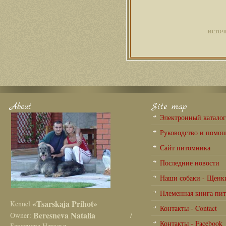
источ
About
Site map
Электронный катало
Руководство и помо
Сайт питомника
Последние новости
Наши собаки - Щенк
Племенная книга пи
«Tsarskaja Prihot»
Kennel
Контакты - Contact
Beresneva Natalia
Owner:
/
Контакты - Facebook
Береснева Наталья