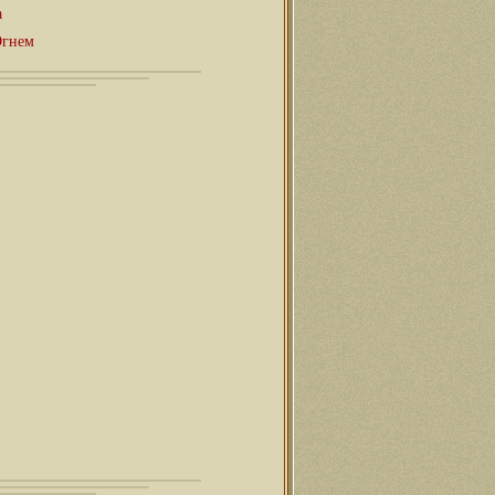
а
Огнем