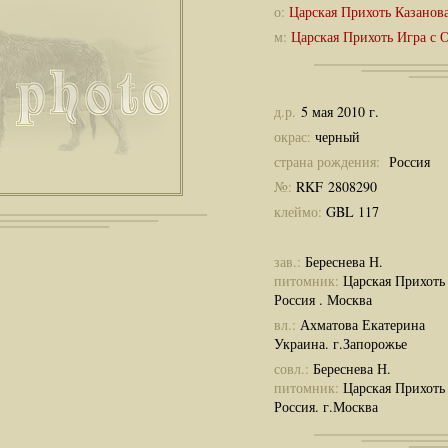
о:
Царская Прихоть Казанов
м:
Царская Прихоть Игра с 
д.р.
5 мая 2010 г.
окрас:
черный
страна рождения:
Россия
№:
RKF 2808290
клеймо:
GBL 117
зав.:
Береснева Н.
питомник:
Царская Прихоть
Россия . Москва
вл.:
Ахматова Екатерина
Украина. г.Запорожье
совл.:
Береснева Н.
питомник:
Царская Прихоть
Россия. г.Москва