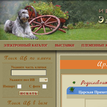
ЭЛЕКТРОННЫЙ КАТАЛОГ
ВЫСТАВКИ
ПЛЕМЕННЫЕ 
Поиск ИВ по имени
Ир
Укажите часть клички
Укажите пол ИВ
Родословна
Импорт
С фото
Царская Прихоть
Поиск ИВ в базе