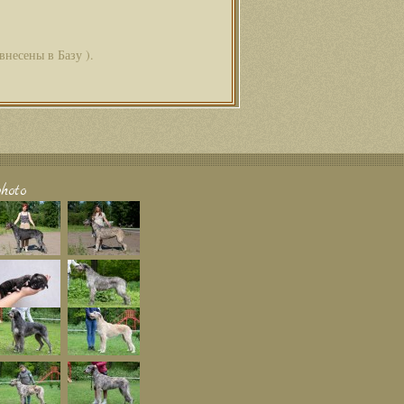
внесены в Базу ).
hoto