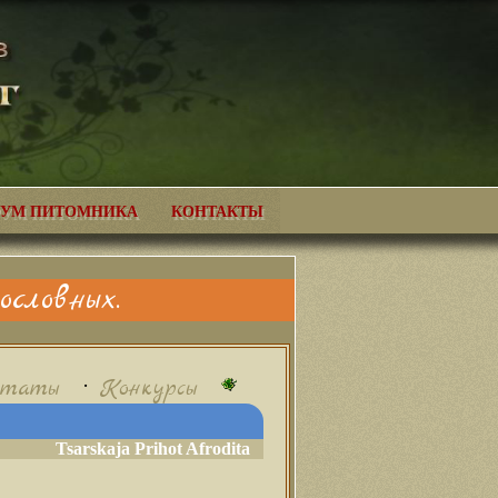
УМ ПИТОМНИКА
КОНТАКТЫ
словных.
•
ьтаты
Конкурсы
Tsarskaja Prihot Afrodita