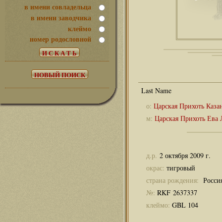
в имени совладельца
в имени заводчика
клеймо
номер родословной
о:
Царская Прихоть Каза
м:
Царская Прихоть Ева
д.р.
2 октября 2009 г.
окрас:
тигровый
страна рождения:
Росси
№:
RKF 2637337
клеймо:
GBL 104