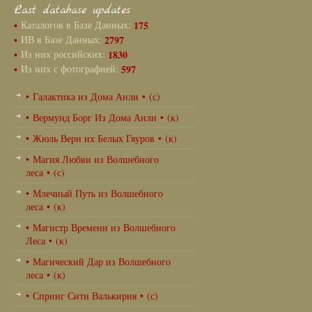
Last database updates
•
Каталогов в Базе Данных:
175
•
ИВ в Базе Данных:
2797
•
Из них российских:
1830
•
Из них с фотографией:
597
• Галактика из Дома Анли • (с)
• Вермунд Борг Из Дома Анли • (к)
• Жюль Верн их Белых Гяуров • (к)
• Магия Любви из Волшебного
леса • (с)
• Млечный Путь из Волшебного
леса • (к)
• Магистр Времени из Волшебного
Леса • (к)
• Магический Дар из Волшебного
леса • (к)
• Спринг Сити Валькирия • (с)