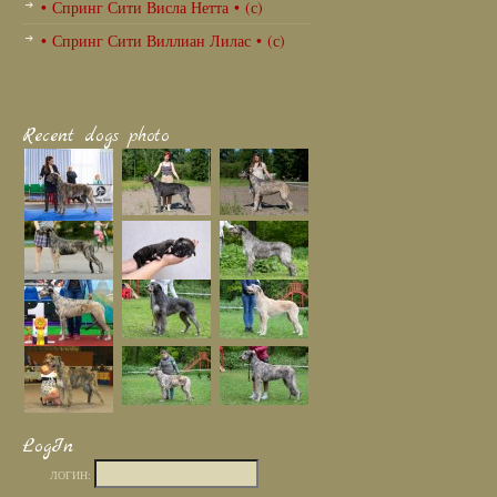
• Спринг Сити Висла Нетта • (с)
• Спринг Сити Виллиан Лилас • (с)
Recent dogs photo
LogIn
ЛОГИН: