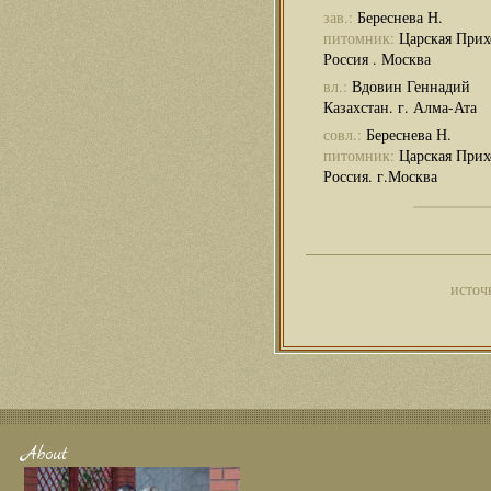
зав.:
Береснева Н.
питомник:
Царская Прих
Россия . Москва
вл.:
Вдовин Геннадий
Казахстан. г. Алма-Ата
совл.:
Береснева Н.
питомник:
Царская Прих
Россия. г.Москва
источ
About