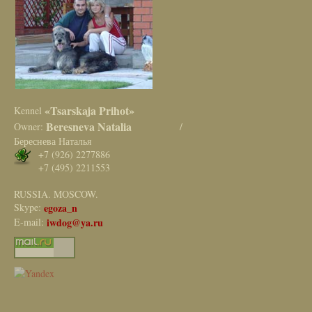
«Tsarskaja Prihot»
Kennel
Beresneva Natalia
Owner:
/
Береснева Наталья
+7 (926) 2277886
+7 (495) 2211553
RUSSIA. MOSCOW.
Skype:
egoza_n
E-mail:
iwdog@ya.ru