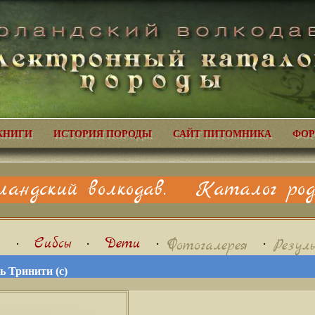
КНИГИ
ИСТОРИЯ ПОРОДЫ
САЙТ ПИТОМНИКА
ФОР
ландский волкодав. Каталог родо
я
•
Сибсы
•
Дети
•
•
Фотогалерея
Резул
 Тринити (с)