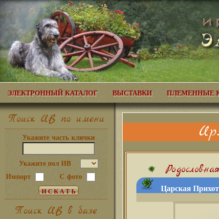
ЭЛЕКТРОННЫЙ КАТАЛОГ
ВЫСТАВКИ
ПЛЕМЕННЫЕ 
Поиск ИВ по имени
Ир
Укажите часть клички
Укажите пол ИВ
Родословна
Импорт
С фото
Царская Прихоть
Поиск ИВ в базе