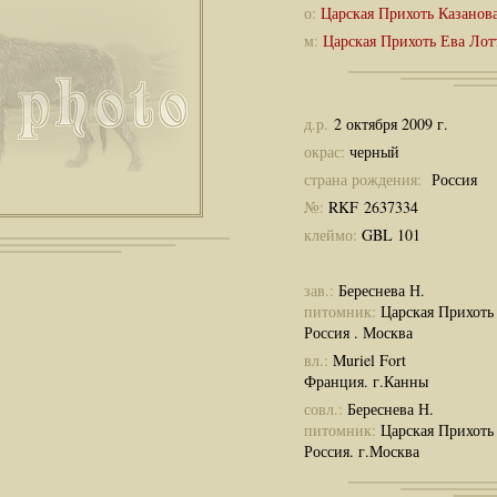
о:
Царская Прихоть Казанов
м:
Царская Прихоть Ева Ло
д.р.
2 октября 2009 г.
окрас:
черный
страна рождения:
Россия
№:
RKF 2637334
клеймо:
GBL 101
зав.:
Береснева Н.
питомник:
Царская Прихоть
Россия . Москва
вл.:
Muriel Fort
Франция. г.Канны
совл.:
Береснева Н.
питомник:
Царская Прихоть
Россия. г.Москва