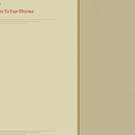
а
тта Та Еще Штучка