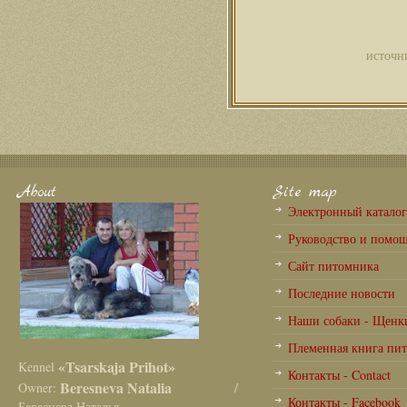
источн
About
Site map
Электронный катало
Руководство и помо
Сайт питомника
Последние новости
Наши собаки - Щенк
Племенная книга пи
«Tsarskaja Prihot»
Kennel
Контакты - Contact
Beresneva Natalia
Owner:
/
Контакты - Facebook
Береснева Наталья