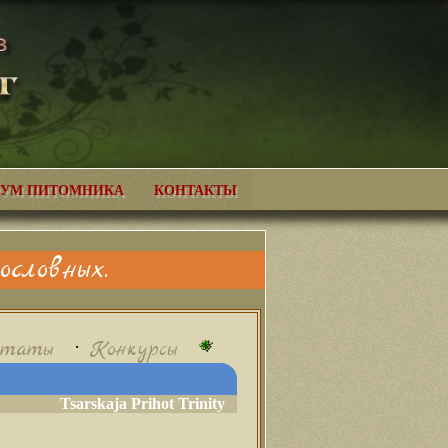
УМ ПИТОМНИКА
КОНТАКТЫ
словных.
•
ьтаты
Конкурсы
Tsarskaja Prihot Trinity