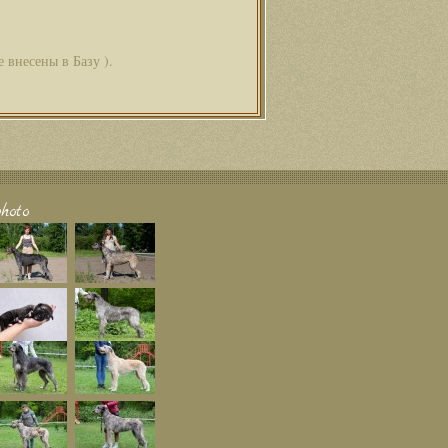
 внесены в Базу ).
hoto