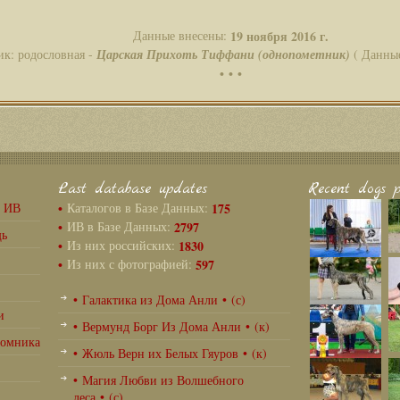
Данные внесены:
19 ноября 2016 г.
ик: родословная -
Царская Прихоть Тиффани (однопометник)
( Данные
• • •
Last database updates
Recent dogs p
г ИВ
•
Каталогов в Базе Данных:
175
•
ИВ в Базе Данных:
2797
щь
•
Из них российских:
1830
•
Из них с фотографией:
597
• Галактика из Дома Анли • (с)
и
• Вермунд Борг Из Дома Анли • (к)
томника
• Жюль Верн их Белых Гяуров • (к)
• Магия Любви из Волшебного
леса • (с)