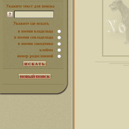
Укажите текст для поиска
Укажите где искать
в имени владельца
в имени совладельца
в имени заводчика
клеймо
номер родословной