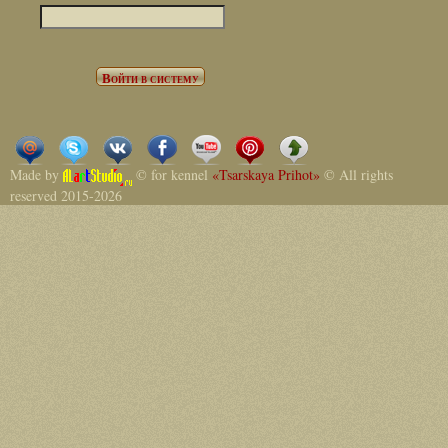
Made by
© for kennel
«Tsarskaya Prihot»
© All rights
reserved 2015-2026