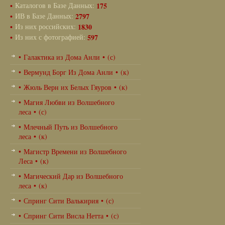
•
Каталогов в Базе Данных:
175
•
ИВ в Базе Данных:
2797
•
Из них российских:
1830
•
Из них с фотографией:
597
• Галактика из Дома Анли • (с)
• Вермунд Борг Из Дома Анли • (к)
• Жюль Верн их Белых Гяуров • (к)
• Магия Любви из Волшебного
леса • (с)
• Млечный Путь из Волшебного
леса • (к)
• Магистр Времени из Волшебного
Леса • (к)
• Магический Дар из Волшебного
леса • (к)
• Спринг Сити Валькирия • (с)
• Спринг Сити Висла Нетта • (с)