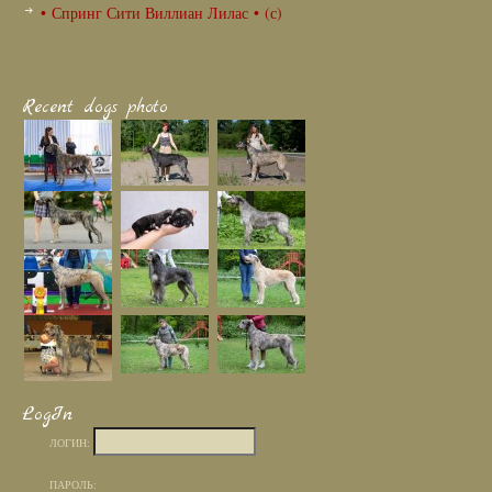
• Спринг Сити Виллиан Лилас • (с)
Recent dogs photo
LogIn
ЛОГИН:
ПАРОЛЬ: