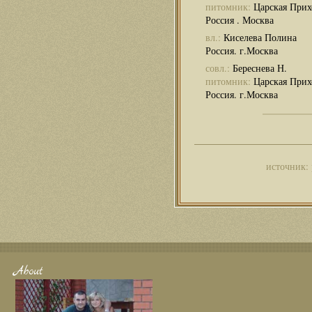
питомник:
Царская Прих
Россия . Москва
вл.:
Киселева Полина
Россия. г.Москва
совл.:
Береснева Н.
питомник:
Царская Прих
Россия. г.Москва
источник:
About