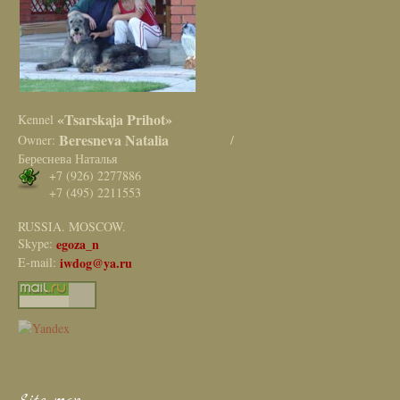
«Tsarskaja Prihot»
Kennel
Beresneva Natalia
Owner:
/
Береснева Наталья
+7 (926) 2277886
+7 (495) 2211553
RUSSIA. MOSCOW.
Skype:
egoza_n
E-mail:
iwdog@ya.ru