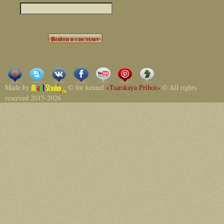
Made by
© for kennel
«Tsarskaya Prihot»
© All rights
reserved 2015-2026