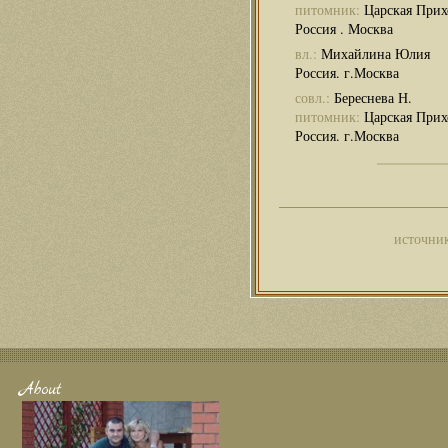
питомник:
Царская Прих
Россия . Москва
вл.:
Михайлина Юлия
Россия. г.Москва
совл.:
Береснева Н.
питомник:
Царская Прих
Россия. г.Москва
источник
About