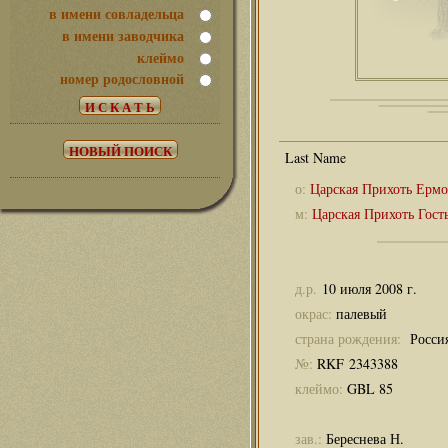
в имени совладельца
в имени заводчика
клеймо
номер родословной
о:
Царская Прихоть Ермо
м:
Царская Прихоть Гост
д.р.
10 июля 2008 г.
окрас:
палевый
страна рождения:
Росси
№:
RKF 2343388
клеймо:
GBL 85
зав.:
Береснева Н.