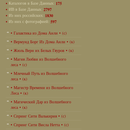
•
Каталогов в Базе Данных:
175
•
ИВ в Базе Данных:
2797
•
Из них российских:
1830
•
Из них с фотографией:
597
• Галактика из Дома Анли • (с)
• Вермунд Борг Из Дома Анли • (к)
• Жюль Верн их Белых Гяуров • (к)
• Магия Любви из Волшебного
леса • (с)
• Млечный Путь из Волшебного
леса • (к)
• Магистр Времени из Волшебного
Леса • (к)
• Магический Дар из Волшебного
леса • (к)
• Спринг Сити Валькирия • (с)
• Спринг Сити Висла Нетта • (с)