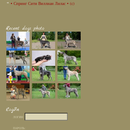
• Спринг Сити Виллиан Лилас • (с)
Recent dogs photo
LogIn
ЛОГИН:
ПАРОЛЬ: