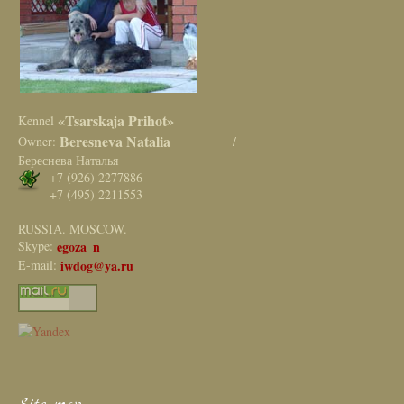
«Tsarskaja Prihot»
Kennel
Beresneva Natalia
Owner:
/
Береснева Наталья
+7 (926) 2277886
+7 (495) 2211553
RUSSIA. MOSCOW.
Skype:
egoza_n
E-mail:
iwdog@ya.ru