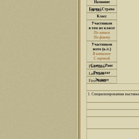
Название
Город / Страна
Класс
Участников
в том же классе
По записи
По факту
Участников
всего (к./с.)
В каталоге
С оценкой
Статус / Ранг
Результат
Эксперт
1. Специализированная выставк