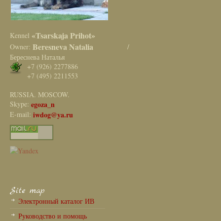
«Tsarskaja Prihot»
Kennel
Beresneva Natalia
Owner:
/
Береснева Наталья
+7 (926) 2277886
+7 (495) 2211553
RUSSIA. MOSCOW.
Skype:
egoza_n
E-mail:
iwdog@ya.ru
Site map
Электронный каталог ИВ
Руководство и помощь