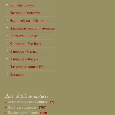
Сайт питомника
Последние новости
Наши собаки - Щенки
Племенная книга питомника
Контакты - Contact
Контакты - Facebook
О породе - Статьи
О породе - Форум
Племенные книги ИВ
Выставки
Last database updates
•
Каталогов в Базе Данных:
175
•
ИВ в Базе Данных:
2797
•
Из них российских:
1830