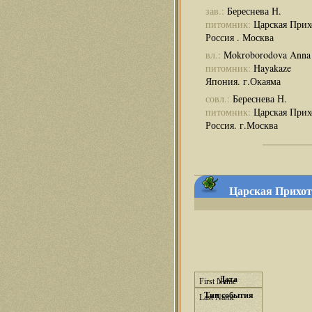
зав.:
Береснева Н.
питомник:
Царская Прих
Россия . Москва
вл.:
Mokroborodova Anna
питомник:
Hayakaze
Япония. г.Окаяма
совл.:
Береснева Н.
питомник:
Царская Прих
Россия. г.Москва
Царская Прихот
Дата
Тип события