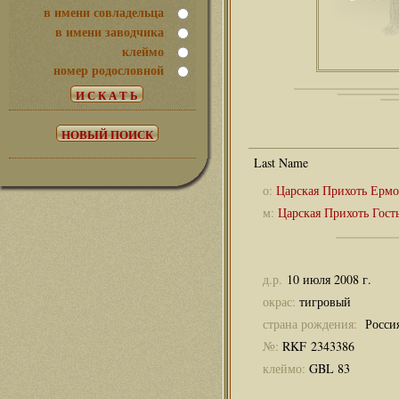
в имени совладельца
в имени заводчика
клеймо
номер родословной
о:
Царская Прихоть Ермо
м:
Царская Прихоть Гост
д.р.
10 июля 2008 г.
окрас:
тигровый
страна рождения:
Росси
№:
RKF 2343386
клеймо:
GBL 83