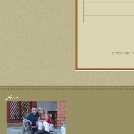
источник: р
About