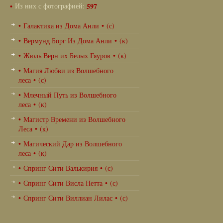
•
Из них с фотографией:
597
• Галактика из Дома Анли • (с)
• Вермунд Борг Из Дома Анли • (к)
• Жюль Верн их Белых Гяуров • (к)
• Магия Любви из Волшебного
леса • (с)
• Млечный Путь из Волшебного
леса • (к)
• Магистр Времени из Волшебного
Леса • (к)
• Магический Дар из Волшебного
леса • (к)
• Спринг Сити Валькирия • (с)
• Спринг Сити Висла Нетта • (с)
• Спринг Сити Виллиан Лилас • (с)