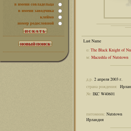
в имени совладельца
в имени заводчика
клеймо
номер родословной
о:
The Black Knight of Nu
м:
Macushla of Nutstown
д.р.
2 апреля 2003 г.
страна рождения:
Ирлан
№:
IKC W40601
питомник:
Nutstown
Ирландия