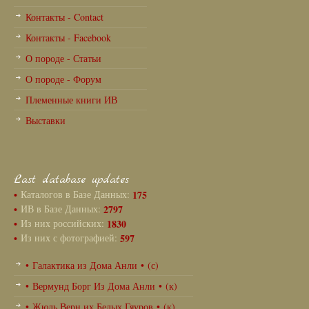
Контакты - Contact
Контакты - Facebook
О породе - Статьи
О породе - Форум
Племенные книги ИВ
Выставки
Last database updates
•
Каталогов в Базе Данных:
175
•
ИВ в Базе Данных:
2797
•
Из них российских:
1830
•
Из них с фотографией:
597
• Галактика из Дома Анли • (с)
• Вермунд Борг Из Дома Анли • (к)
• Жюль Верн их Белых Гяуров • (к)