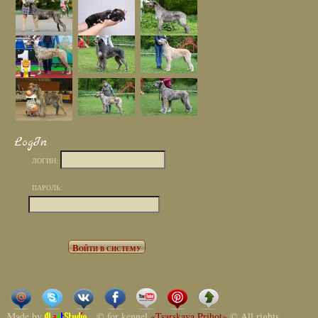
LogIn
ЛОГИН:
ПАРОЛЬ:
Made by
© for kennel
«Tsarskaya Prihot»
© All rights