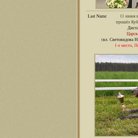
11 июня 
прошёл Куб
Диста
Царск
(вл. Световидова Н
1-е место
,
П