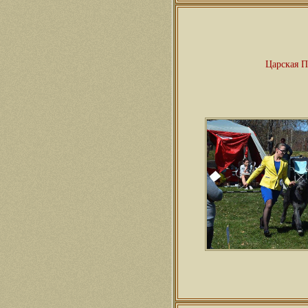
Царская П