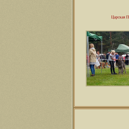
Царская П