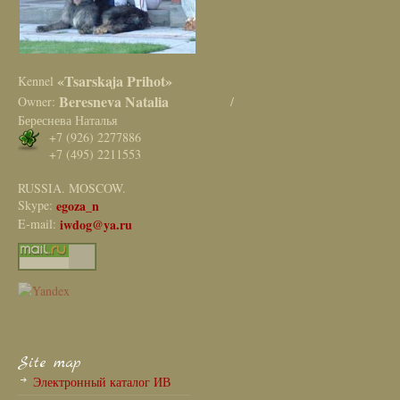
«Tsarskaja Prihot»
Kennel
Beresneva Natalia
Owner:
/
Береснева Наталья
+7 (926) 2277886
+7 (495) 2211553
RUSSIA. MOSCOW.
Skype:
egoza_n
E-mail:
iwdog@ya.ru
Site map
Электронный каталог ИВ