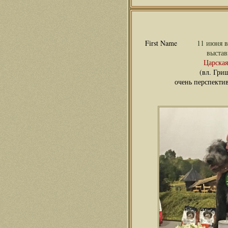
11 июня в
выстав
Царская
(вл. Гри
очень перспекти