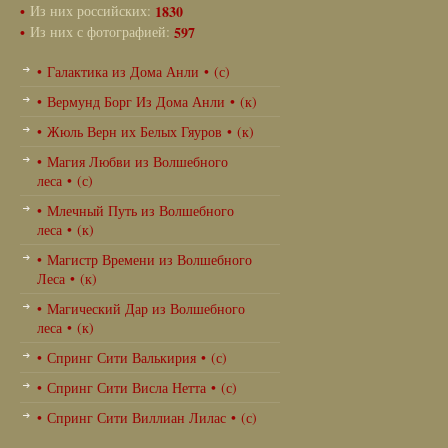
•
Из них российских:
1830
•
Из них с фотографией:
597
• Галактика из Дома Анли • (с)
• Вермунд Борг Из Дома Анли • (к)
• Жюль Верн их Белых Гяуров • (к)
• Магия Любви из Волшебного
леса • (с)
• Млечный Путь из Волшебного
леса • (к)
• Магистр Времени из Волшебного
Леса • (к)
• Магический Дар из Волшебного
леса • (к)
• Спринг Сити Валькирия • (с)
• Спринг Сити Висла Нетта • (с)
• Спринг Сити Виллиан Лилас • (с)